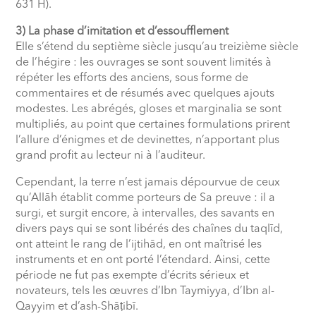
631 H).
3) La phase d’imitation et d’essoufflement
Elle s’étend du septième siècle jusqu’au treizième siècle
de l’hégire : les ouvrages se sont souvent limités à
répéter les efforts des anciens, sous forme de
commentaires et de résumés avec quelques ajouts
modestes. Les abrégés, gloses et marginalia se sont
multipliés, au point que certaines formulations prirent
l’allure d’énigmes et de devinettes, n’apportant plus
grand profit au lecteur ni à l’auditeur.
Cependant, la terre n’est jamais dépourvue de ceux
qu’Allāh établit comme porteurs de Sa preuve : il a
surgi, et surgit encore, à intervalles, des savants en
divers pays qui se sont libérés des chaînes du taqlīd,
ont atteint le rang de l’ijtihād, en ont maîtrisé les
instruments et en ont porté l’étendard. Ainsi, cette
période ne fut pas exempte d’écrits sérieux et
novateurs, tels les œuvres d’Ibn Taymiyya, d’Ibn al-
Qayyim et d’ash-Shā
ṭ
ibī.