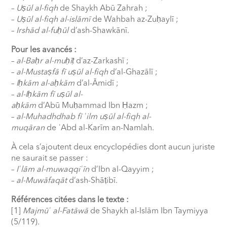
–
Uṣūl al-fiqh
de Shaykh Abū Zahrah ;
–
Uṣūl al-fiqh al-islāmī
de Wahbah az-Zu
ḥ
aylī ;
–
Irshād al-fu
ḥ
ūl
d’ash-Shawkānī.
Pour les avancés :
–
al-Ba
ḥ
r al-mu
ḥ
ī
ṭ
d’az-Zarkashī ;
–
al-Mustaṣfā fī uṣūl al-fiqh
d’al-Ghazālī ;
–
I
ḥ
kām al-a
ḥ
kām
d’al-Āmidī ;
–
al-I
ḥ
kām fī uṣūl al-
a
ḥ
kām
d’Abū Mu
ḥ
ammad Ibn
Ḥ
azm ;
–
al-Muhadhdhab fī
ʿ
ilm uṣūl al-fiqh al-
muqāran
de
ʿ
Abd al-Karīm an-Namlah.
À cela s’ajoutent deux encyclopédies dont aucun juriste
ne saurait se passer :
–
I
ʿ
lām al-muwaqqi
ʿ
īn
d’Ibn al-Qayyim ;
–
al-Muwāfaqāt
d’ash-Shā
ṭ
ibī.
Références citées dans le texte :
[1]
Majmū
ʿ
al-Fatāwā
de Shaykh al-Islām Ibn Taymiyya
(5/119).