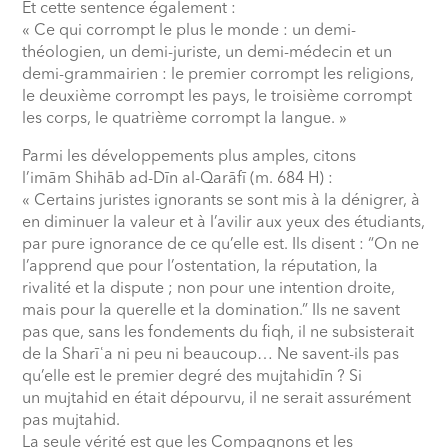
Et cette sentence également :
« Ce qui corrompt le plus le monde : un demi-
théologien, un demi-juriste, un demi-médecin et un
demi-grammairien : le premier corrompt les religions,
le deuxième corrompt les pays, le troisième corrompt
les corps, le quatrième corrompt la langue. »
Parmi les développements plus amples, citons
l’imām Shihāb ad-Dīn al-Qarāfī (m. 684 H) :
« Certains juristes ignorants se sont mis à la dénigrer, à
en diminuer la valeur et à l’avilir aux yeux des étudiants,
par pure ignorance de ce qu’elle est. Ils disent : “On ne
l’apprend que pour l’ostentation, la réputation, la
rivalité et la dispute ; non pour une intention droite,
mais pour la querelle et la domination.” Ils ne savent
pas que, sans les fondements du fiqh, il ne subsisterait
de la Sharī
ʿ
a ni peu ni beaucoup… Ne savent-ils pas
qu’elle est le premier degré des mujtahidīn ? Si
un mujtahid en était dépourvu, il ne serait assurément
pas mujtahid.
La seule vérité est que les Compagnons et les