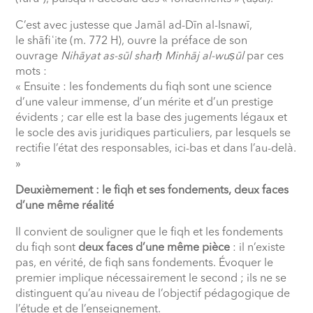
C’est avec justesse que Jamāl ad-Dīn al-Isnawī,
le shāfi
ʿ
ite (m. 772 H), ouvre la préface de son
ouvrage
Nihāyat as-sūl shar
ḥ
Minhāj al-wuṣūl
par ces
mots :
« Ensuite : les fondements du fiqh sont une science
d’une valeur immense, d’un mérite et d’un prestige
évidents ; car elle est la base des jugements légaux et
le socle des avis juridiques particuliers, par lesquels se
rectifie l’état des responsables, ici-bas et dans l’au-delà.
»
Deuxièmement : le fiqh et ses fondements, deux faces
d’une même réalité
Il convient de souligner que le fiqh et les fondements
du fiqh sont
deux faces d’une même pièce
: il n’existe
pas, en vérité, de fiqh sans fondements. Évoquer le
premier implique nécessairement le second ; ils ne se
distinguent qu’au niveau de l’objectif pédagogique de
l’étude et de l’enseignement.