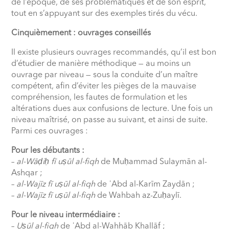
de l’époque, de ses problématiques et de son esprit,
tout en s’appuyant sur des exemples tirés du vécu.
Cinquièmement : ouvrages conseillés
Il existe plusieurs ouvrages recommandés, qu’il est bon
d’étudier de manière méthodique — au moins un
ouvrage par niveau — sous la conduite d’un maître
compétent, afin d’éviter les pièges de la mauvaise
compréhension, les fautes de formulation et les
altérations dues aux confusions de lecture. Une fois un
niveau maîtrisé, on passe au suivant, et ainsi de suite.
Parmi ces ouvrages :
Pour les débutants :
–
al-Wā
ḍ
i
ḥ
fī uṣūl al-fiqh
de Mu
ḥ
ammad Sulaymān al-
Ashqar ;
–
al-Wajīz fī uṣūl al-fiqh
de
ʿ
Abd al-Karīm Zaydān ;
–
al-Wajīz fī uṣūl al-fiqh
de Wahbah az-Zu
ḥ
aylī.
Pour le niveau intermédiaire :
–
Uṣūl al-fiqh
de
ʿ
Abd al-Wahhāb Khallāf ;