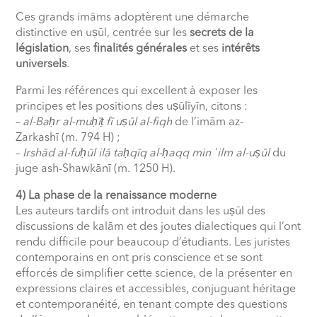
Ces grands imāms adoptèrent une démarche
distinctive en uṣūl, centrée sur les
secrets de la
législation
, ses
finalités générales
et ses
intérêts
universels
.
Parmi les références qui excellent à exposer les
principes et les positions des uṣūlīyīn, citons :
–
al-Ba
ḥ
r al-mu
ḥ
ī
ṭ
fī uṣūl al-fiqh
de l’imām az-
Zarkashī (m. 794 H) ;
–
Irshād al-fu
ḥ
ūl ilā ta
ḥ
qīq al-
ḥ
aqq min
ʿ
ilm al-uṣūl
du
juge ash-Shawkānī (m. 1250 H).
4) La phase de la renaissance moderne
Les auteurs tardifs ont introduit dans les uṣūl des
discussions de kalām et des joutes dialectiques qui l’ont
rendu difficile pour beaucoup d’étudiants. Les juristes
contemporains en ont pris conscience et se sont
efforcés de simplifier cette science, de la présenter en
expressions claires et accessibles, conjuguant héritage
et contemporanéité, en tenant compte des questions