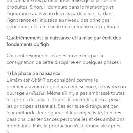
de connaître les particularités telles qu’elles se sont
produites. Sinon, il demeure dans le mensonge et
l’ignorance au niveau des cas particuliers, et dans
l’ignorance et l’injustice au niveau des principes
généraux ; et il en résulte une immense corruption. »
Quatrièmement : la naissance et la mise par écrit des
fondements du fiqh
On peut résumer les étapes traversées par la
consignation de cette discipline en quelques phases :
1) La phase de naissance
L’imām ash-Shāfi
ʿ
ī est considéré comme le
premier à avoir rédigé dans cette science, à travers son
ouvrage
ar-Risāla
. Même s’il n’y a pas embrassé toutes
les portes des uṣūl et toutes leurs règles, il en a posé
les principes essentiels. Ses écrits se distinguent par
leur méthode, leur rigueur et leur objectivité, loin des
passions, des tendances personnelles et des ambitions
mondaines. Puis, la production s’est poursuivie après
lui.