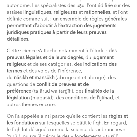
autonome. Les spécialistes des uṣūl l’ont édifiée sur des
assises
linguistiques
,
religieuses
et
rationnelles
, et l’ont
définie comme suit :
un ensemble de règles générales
permettant d’aboutir à l’extraction des jugements
juridiques pratiques à partir de leurs preuves
détaillées
.
Cette science s’attache notamment à l’étude :
des
preuves légales et de leurs degrés
, du
jugement
religieux
et de ses catégories, des
indications des
termes
et des voies de l’inférence,
du
nāsikh et mansūkh
(abrogeant et abrogé), des
questions de
conflit de preuves et de
préférence
(ta
ʿ
āru
ḍ
wa tarǧī
ḥ
), des
finalités de la
législation
(maqāṣid), des
conditions de l’ijtihād
, et
autres thèmes encore.
On l’a appelée ainsi parce qu’elle contient les
règles et
les fondations
sur lesquelles se bâtit le fiqh. En regard,
le fiqh fut désigné comme la science des « branches »
(furū
ʿ
), puisqu’il découle des « fondements » (uṣūl).