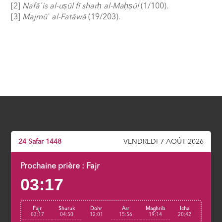
[2]
Nafā
ʾ
is al-uṣūl fī shar
ḥ
al-Ma
ḥ
ṣūl
(1/100).
[3]
Majmū
ʿ
al-Fatāwā
(19/203).
24 Safar 1448
VENDREDI 7 AOÛT 2026
Prochaine prière :
Fajr
03:17
Fajr
Shuruk
Dohr
Asr
Maghrib
Icha
03:17
04:50
12:01
15:56
19:14
20:42