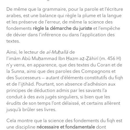
De même que la grammaire, pour la parole et l’écriture
arabes, est une balance qui règle la plume et la langue
et les préserve de l’erreur, de même la science des
fondements
règle la démarche du juriste
et l’empêche
de dévier dans l’inférence ou dans l’application des
textes.
Ainsi, le lecteur de
al-Mu
ḥ
allā
de
l’imām Abū Mu
ḥ
ammad Ibn
Ḥ
azm a
ẓ
–
Ẓ
āhirī (m. 456 H)
n’y verra, en apparence, que des textes du Coran et de
la Sunna, ainsi que des paroles des Compagnons et
des Successeurs — autant d’éléments constitutifs du fiqh
et de l’ijtihād. Pourtant, son absence d’adhésion aux
principes de déduction admis par les savants l’a
conduit à des avis jugés singuliers, si bien que les
érudits de son temps l’ont délaissé, et certains allèrent
jusqu’à brûler ses livres.
Cela montre que la science des fondements du fiqh est
une discipline
nécessaire et fondamentale
dont