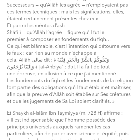
Successeurs — qu’Allāh les agrée — n’employaient pas
ces termes techniques ; mais les significations, elles,
étaient certainement présentes chez eux.
Et parmi les mérites d’ash-
Shāfi
ʿ
ī — qu’Allāh l’agrée — figure qu’il fut le
premier à composer en fondements du fiqh…
Ce qui est blâmable, c’est l’intention qui détourne vers
le faux ; car rien au monde n’échappe à
cela. Allāh
تعالى
dit :
﴿ وَنَبْلُوكُمْ بِالشَّرِّ وَالْخَيْرِ فِتْنَةً
وَإِلَيْنَا تُرْجَعُونَ ﴾
[al-Anbiyā
ʾ
: 35]. Il a fait de tout
une épreuve, en allusion à ce que j’ai mentionné.
Les fondements du fiqh et les fondements de la religion
font partie des obligations qu’il faut établir et maîtriser,
afin que la preuve d’Allāh soit établie sur Ses créatures
et que les jugements de Sa Loi soient clarifiés. »
Et Shaykh al-Islām Ibn Taymiyya (m. 728 H) affirme :
« Il est indispensable que l’homme possède des
principes universels auxquels ramener les cas
particuliers, afin de parler avec science et équité, puis