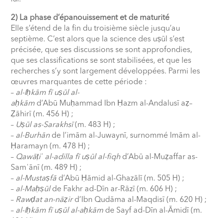
2) La phase d’épanouissement et de maturité
Elle s’étend de la fin du troisième siècle jusqu’au
septième. C’est alors que la science des uṣūl s’est
précisée, que ses discussions se sont approfondies,
que ses classifications se sont stabilisées, et que les
recherches s’y sont largement développées. Parmi les
œuvres marquantes de cette période :
–
al-I
ḥ
kām fī uṣūl al-
a
ḥ
kām
d’Abū Mu
ḥ
ammad Ibn
Ḥ
azm al-Andalusī a
ẓ
–
Ẓ
āhirī (m. 456 H) ;
–
Uṣūl as-Sarakhsī
(m. 483 H) ;
–
al-Burhān
de l’imām al-Juwaynī, surnommé Imām al-
Ḥ
aramayn (m. 478 H) ;
–
Qawā
ṭ
i
ʿ
al-adilla fī uṣūl al-fiqh
d’Abū al-Mu
ẓ
affar as-
Sam
ʿ
ānī (m. 489 H) ;
–
al-Mustaṣfā
d’Abū
Ḥ
āmid al-Ghazālī (m. 505 H) ;
–
al-Ma
ḥ
ṣūl
de Fakhr ad-Dīn ar-Rāzī (m. 606 H) ;
–
Raw
ḍ
at an-nā
ẓ
ir
d’Ibn Qudāma al-Maqdisī (m. 620 H) ;
–
al-I
ḥ
kām fī uṣūl al-a
ḥ
kām
de Sayf ad-Dīn al-Āmidī (m.