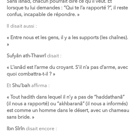
Sans isnâd, chacun pourrait dire ce qu’il veut. Et
lorsque tu lui demandes : “Qui te l’a rapporté ?”, il reste
confus, incapable de répondre. »
Il disait aussi :
« Entre nous et les gens, il y a les supports (les chaînes).
»
Sufyân ath-Thawrî
disait :
« L’isnâd est l’arme du croyant. S’il n’a pas d’arme, avec
quoi combattra-t-il ? »
Et
Shu‘bah
affirma :
« Tout hadith dans lequel il n’y a pas de “haddathanâ”
(il nous a rapporté) ou “akhbaranâ” (il nous a informés)
est comme un homme dans le désert, avec un chameau
sans bride. »
Ibn Sîrîn
disait encore :