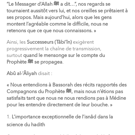
“Le Messager d’Allah
ﷺ
a dit…”, nos regards se
tournaient aussitôt vers lui, et nos oreilles se prêtaient à
ses propos. Mais aujourd’hui, alors que les gens
montent l’agréable comme le difficile, nous ne
retenons que ce que nous connaissons. »
Ainsi, les
Successeurs (Tâbi‘în)
exigèrent
progressivement la chaîne de transmission,
surtout
quand le mensonge sur le compte du
Prophète
ﷺ
se propagea
.
Abû al-‘Âliyah
disait :
« Nous entendions à Bassorah des récits rapportés des
Compagnons du Prophète
ﷺ
, mais nous n’étions pas
satisfaits tant que nous ne nous rendions pas à Médine
pour les entendre directement de leur bouche. »
L’importance exceptionnelle de l’isnâd dans la
science du hadith