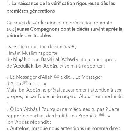
La naissance de la vérification rigoureuse dès les
premières générations
Ce souci de vérification et de précaution remonte
aux
jeunes Compagnons dont le décès survint après la
période des troubles
.
Dans l’introduction de son
Sahîh
,
l’Imâm Muslim rapporte
de
Mujâhid
que
Bashîr al-‘Adawî
vint un jour auprès
de
‘Abdullâh ibn ‘Abbâs
, et se mit à rapporter :
« Le Messager d’Allah
ﷺ
a dit… Le Messager
d’Allah
ﷺ
a dit… »
Mais Ibn ‘Abbâs ne prêtait aucunement attention à ses
propos, ni par l’ouïe ni du regard. Alors l’homme lui dit
:
« Ô Ibn ‘Abbâs ! Pourquoi ne m’écoutes-tu pas ? Je te
rapporte pourtant des hadiths du Prophète
ﷺ
! »
Ibn ‘Abbâs répondit :
« Autrefois, lorsque nous entendions un homme dire :