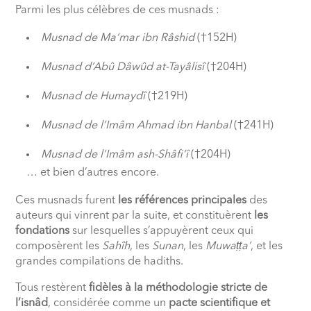
Parmi les plus célèbres de ces musnads :
Musnad de Ma‘mar ibn Râshid
(†152H)
Musnad d’Abû Dâwûd at-Tayâlisî
(†204H)
Musnad de Humaydî
(†219H)
Musnad de l’Imâm Ahmad ibn Hanbal
(†241H)
Musnad de l’Imâm ash-Shâfi‘î
(†204H)
… et bien d’autres encore.
Ces musnads furent
les références principales
des
auteurs qui vinrent par la suite, et constituèrent
les
fondations
sur lesquelles s’appuyèrent ceux qui
composèrent les
Sahîh
, les
Sunan
, les
Muwaṭṭa’
, et les
grandes compilations de hadiths.
Tous restèrent
fidèles à la méthodologie stricte de
l’isnâd
, considérée comme un
pacte scientifique et