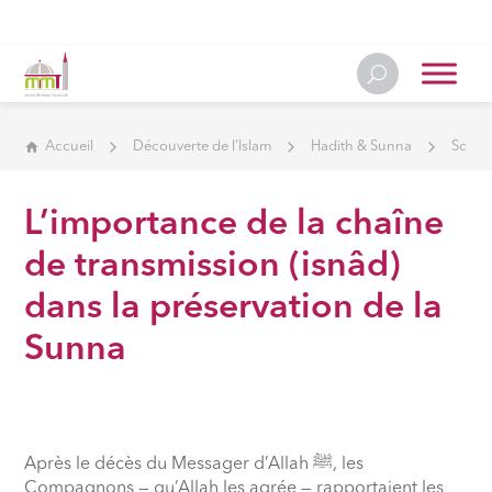
Accueil
Découverte de l'Islam
Hadith & Sunna
Scien
L’importance de la chaîne
de transmission (isnâd)
dans la préservation de la
Sunna
Après le décès du Messager d’Allah
ﷺ
, les
Compagnons — qu’Allah les agrée — rapportaient les