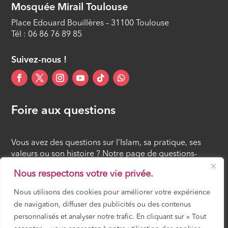
Mosquée Mirail Toulouse
Place Edouard Bouillères – 31100 Toulouse
Tél : 06 86 76 89 85
Suivez-nous !
Foire aux questions
Vous avez des questions sur l’Islam, sa pratique, ses
valeurs ou son histoire ? Notre page de questions-
réponses rassemble des réponses claires et accessibles
Nous respectons votre vie privée.
à tous, croyants ou simples curieux.
Nous utilisons des cookies pour améliorer votre expérience
de navigation, diffuser des publicités ou des contenus
FOIRE AUX QUESTIONS
personnalisés et analyser notre trafic. En cliquant sur « Tout