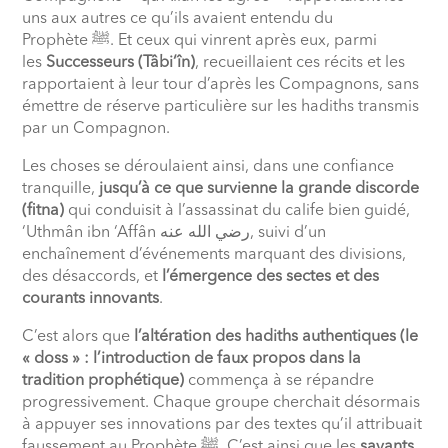
uns aux autres ce qu’ils avaient entendu du
Prophète
ﷺ
. Et ceux qui vinrent après eux, parmi
les
Successeurs (Tâbi‘în)
, recueillaient ces récits et les
rapportaient à leur tour d’après les Compagnons, sans
émettre de réserve particulière sur les hadiths transmis
par un Compagnon.
Les choses se déroulaient ainsi, dans une confiance
tranquille,
jusqu’à ce que survienne la grande discorde
(fitna)
qui conduisit à l’assassinat du calife bien guidé,
‘Uthmân ibn ‘Affân
رضي الله عنه
, suivi d’un
enchaînement d’événements marquant des divisions,
des désaccords, et
l’émergence des sectes et des
courants innovants
.
C’est alors que
l’altération des hadiths authentiques (le
« doss » : l’introduction de faux propos dans la
tradition prophétique)
commença à se répandre
progressivement. Chaque groupe cherchait désormais
à appuyer ses innovations par des textes qu’il attribuait
faussement au Prophète
ﷺ
. C’est ainsi que les
savants