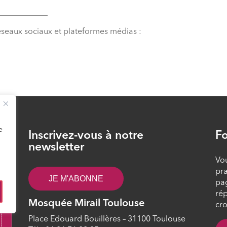
____________
éseaux sociaux et plateformes médias :
e
Inscrivez-vous à notre
Fo
26
newsletter
Vou
pra
JE M'ABONNE
pa
rép
Mosquée Mirail Toulouse
cro
Place Edouard Bouillères – 31100 Toulouse