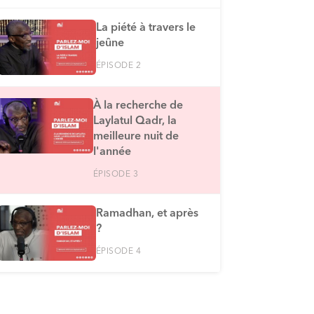
La piété à travers le
jeûne
ÉPISODE 2
À la recherche de
Laylatul Qadr, la
meilleure nuit de
l'année
ÉPISODE 3
Ramadhan, et après
?
ÉPISODE 4