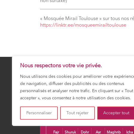
non surtaxé)
_______________________________________
« Mosquée Mirail Toulouse » sur tous nos r
⁠https://linktr.ee/mosqueemirailtoulouse
Nous respectons votre vie privée.
Nous utilisons des cookies pour améliorer votre expérienc
25 Safar 1448
SAMEDI 8 AOÛT 20
de navigation, diffuser des publicités ou des contenus
personnalisés et analyser notre trafic. En cliquant sur « Tout
Prochaine prière :
Maghrib
accepter », vous consentez à notre utilisation des cookies.
19:13
Personnaliser
Tout rejeter
Accepter tout
Fajr
Shuruk
Dohr
Asr
Maghrib
Icha