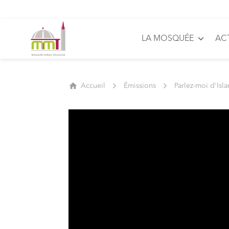
LA MOSQUÉE
AC
Accueil
Émissions
Parlez-moi d'Isl