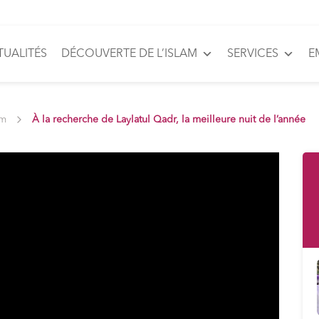
TUALITÉS
DÉCOUVERTE DE L’ISLAM
SERVICES
E
am
À la recherche de Laylatul Qadr, la meilleure nuit de l’année