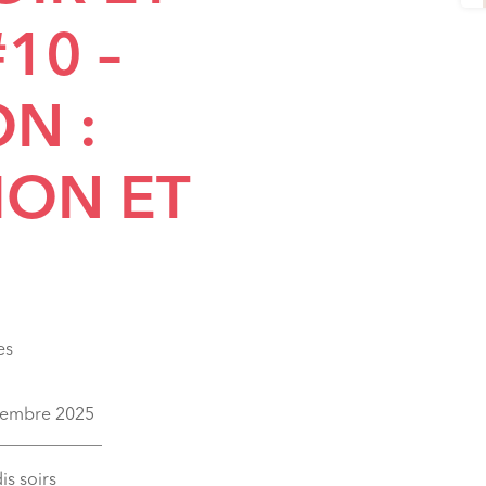
10 –
N :
ION ET
es
écembre 2025
____________
is soirs