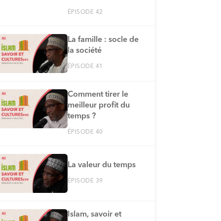
ÉPISODE 42
La famille : socle de
la société
ÉPISODE 41
Comment tirer le
meilleur profit du
temps ?
ÉPISODE 40
La valeur du temps
ÉPISODE 39
Islam, savoir et