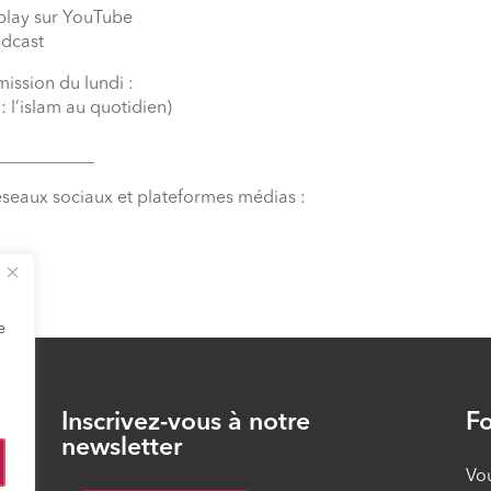
eplay sur YouTube
odcast
mission du lundi :
 l’islam au quotidien)
___________
éseaux sociaux et plateformes médias :
e
Inscrivez-vous à notre
Fo
26
newsletter
Vou