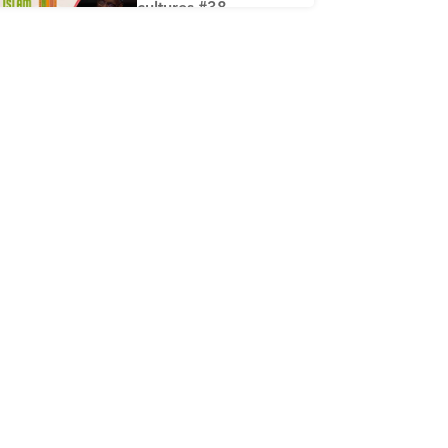
cultures #38 -
L’historique de la
mise par écrit du
Coran
ÉPISODE 38
Islam, savoir et
cultures #37 - Ce qui
profite aux défunts
ÉPISODE 37
Islam, savoir et
cultures #36 -
L’épreuve de la
tombe
ÉPISODE 36
Islam, savoir et