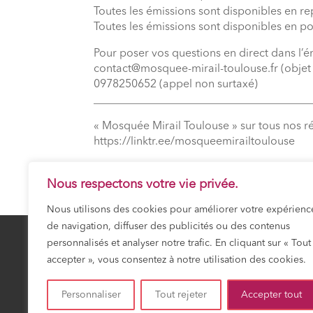
Toutes les émissions sont disponibles en r
Toutes les émissions sont disponibles en p
Pour poser vos questions en direct dans l’é
contact@mosquee-mirail-toulouse.fr (objet :
0978250652 (appel non surtaxé)
_______________________________________
« Mosquée Mirail Toulouse » sur tous nos r
⁠https://linktr.ee/mosqueemirailtoulouse
Nous respectons votre vie privée.
Nous utilisons des cookies pour améliorer votre expérienc
de navigation, diffuser des publicités ou des contenus
personnalisés et analyser notre trafic. En cliquant sur « Tout
accepter », vous consentez à notre utilisation des cookies.
23 Safar 1448
JEUDI 6 AOÛT 20
Personnaliser
Tout rejeter
Accepter tout
Prochaine prière :
Dhuhr