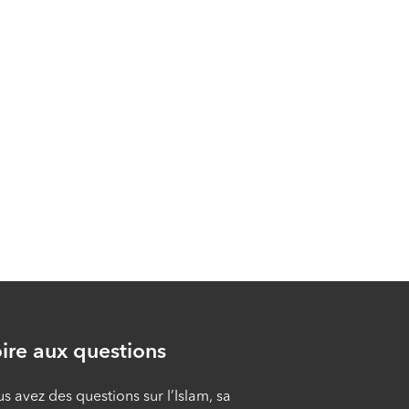
cultures #35 ⁠- Les
rites funéraires
ÉPISODE 35
Islam, savoir et
cultures #34 - Le
lavage mortuaire :
rites et mérites
ÉPISODE 34
Islam, savoir et
cultures #33 - Les
invocations exaucées
ÉPISODE 33
ire aux questions
Islam, savoir et
cultures #32 - Les
s avez des questions sur l’Islam, sa