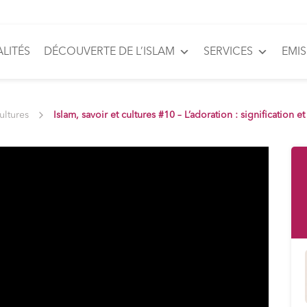
LITÉS
DÉCOUVERTE DE L’ISLAM
SERVICES
EMI
cultures
Islam, savoir et cultures #10 – L’adoration : signification e