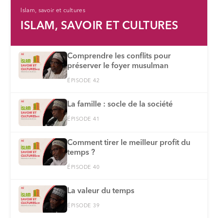
Islam, savoir et cultures
ISLAM, SAVOIR ET CULTURES
Comprendre les conflits pour
préserver le foyer musulman
ÉPISODE 42
La famille : socle de la société
ÉPISODE 41
Comment tirer le meilleur profit du
temps ?
ÉPISODE 40
La valeur du temps
ÉPISODE 39