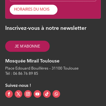
lavage mortuaire : rites et mérites
ÉPISODE 34
HORAIRES DU MOIS
Islam, savoir et cultures #33 - Les
invocations exaucées
Inscrivez-vous à notre newsletter
ÉPISODE 33
Islam, savoir et cultures #32 - Les
JE M'ABONNE
bienséances de l’Aïd al Adha
ÉPISODE 32
Mosquée Mirail Toulouse
Islam, savoir et cultures #31 - Les 10
Place Edouard Bouillères – 31100 Toulouse
meilleurs jours de l’année
Tél : 06 86 76 89 85
ÉPISODE 31
Suivez-nous !