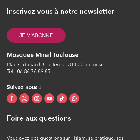
invocations exaucées
Inscrivez-vous à notre newsletter
ÉPISODE 33
Islam, savoir et cultures #32 - Les
JE M'ABONNE
bienséances de l’Aïd al Adha
ÉPISODE 32
Mosquée Mirail Toulouse
Islam, savoir et cultures #31 - Les 10
Place Edouard Bouillères – 31100 Toulouse
meilleurs jours de l’année
Tél : 06 86 76 89 85
ÉPISODE 31
Suivez-nous !
Foire aux questions
Vous avez des questions sur l’Islam, sa pratique, ses