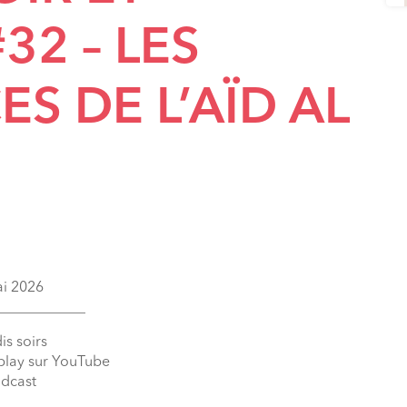
32 – LES
S DE L’AÏD AL
ai 2026
____________
is soirs
eplay sur YouTube
odcast