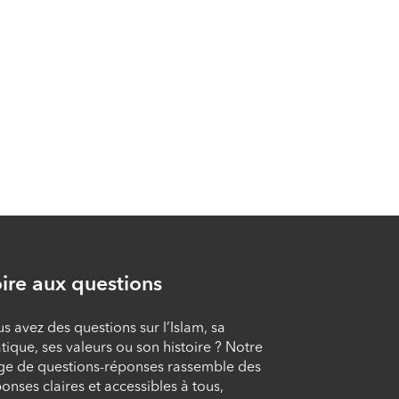
cultures #35 ⁠- Les
rites funéraires
ÉPISODE 35
Islam, savoir et
cultures #34 - Le
lavage mortuaire :
rites et mérites
ÉPISODE 34
Islam, savoir et
cultures #33 - Les
ire aux questions
invocations exaucées
ÉPISODE 33
s avez des questions sur l’Islam, sa
tique, ses valeurs ou son histoire ? Notre
Islam, savoir et
ge de questions-réponses rassemble des
cultures #32 - Les
onses claires et accessibles à tous,