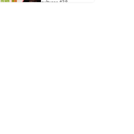
cultures #38 -
L’historique de la
mise par écrit du
Coran
ÉPISODE 38
Islam, savoir et
cultures #37 - Ce qui
profite aux défunts
ÉPISODE 37
Islam, savoir et
cultures #36 -
L’épreuve de la
tombe
ÉPISODE 36
Islam, savoir et