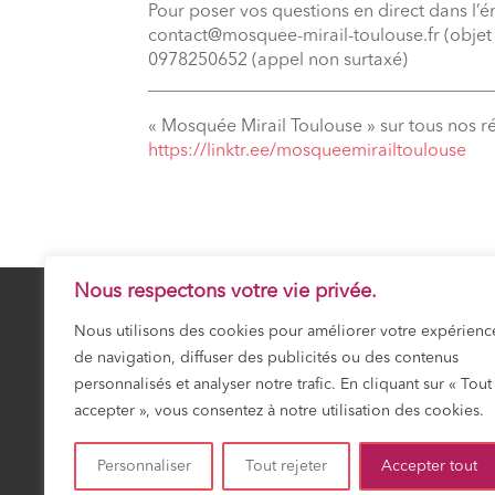
Pour poser vos questions en direct dans l’é
contact@mosquee-mirail-toulouse.fr (objet :
0978250652 (appel non surtaxé)
_______________________________________
« Mosquée Mirail Toulouse » sur tous nos r
⁠https://linktr.ee/mosqueemirailtoulouse
Nous respectons votre vie privée.
Nous utilisons des cookies pour améliorer votre expérienc
de navigation, diffuser des publicités ou des contenus
25 Safar 1448
SAMEDI 8 AOÛT 20
personnalisés et analyser notre trafic. En cliquant sur « Tout
accepter », vous consentez à notre utilisation des cookies.
Prochaine prière :
Fajr
03:18
Personnaliser
Tout rejeter
Accepter tout