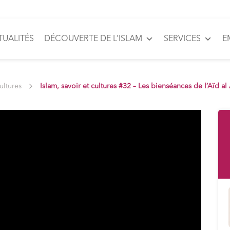
TUALITÉS
DÉCOUVERTE DE L’ISLAM
SERVICES
E
cultures
Islam, savoir et cultures #32 – Les bienséances de l’Aïd a