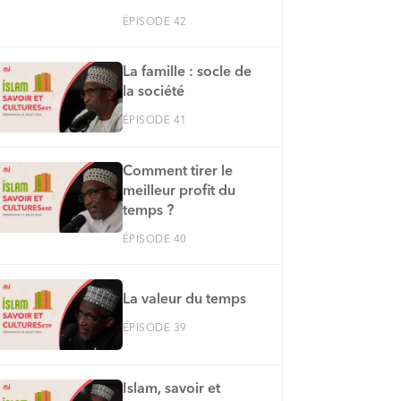
ÉPISODE 42
La famille : socle de
la société
ÉPISODE 41
Comment tirer le
meilleur profit du
temps ?
ÉPISODE 40
La valeur du temps
ÉPISODE 39
Islam, savoir et