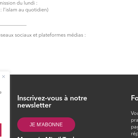
mission du lundi :
 l’islam au quotidien)
___________
éseaux sociaux et plateformes médias :
e
Inscrivez-vous à notre
Fo
26
newsletter
Vou
pra
JE M'ABONNE
pa
rép