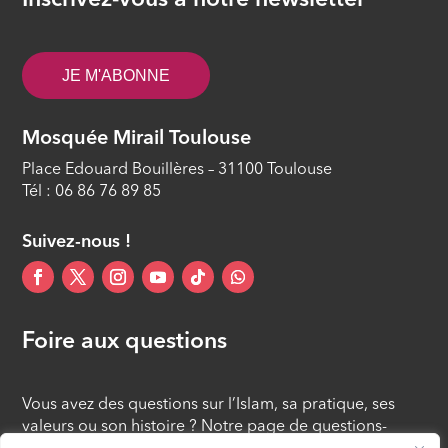
Inscrivez-vous à notre newsletter
ÉPISODE 33
Islam, savoir et cultures #32 - Les
JE M'ABONNE
bienséances de l’Aïd al Adha
ÉPISODE 32
Mosquée Mirail Toulouse
Islam, savoir et cultures #31 - Les 10
Place Edouard Bouillères – 31100 Toulouse
meilleurs jours de l’année
Tél : 06 86 76 89 85
ÉPISODE 31
Suivez-nous !
Foire aux questions
Vous avez des questions sur l’Islam, sa pratique, ses
valeurs ou son histoire ? Notre page de questions-