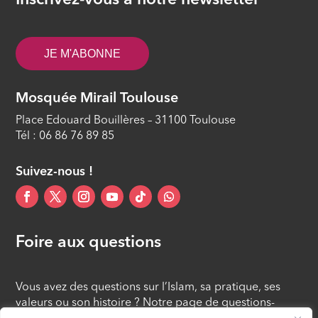
Inscrivez-vous à notre newsletter
ÉPISODE 33
Islam, savoir et cultures #32 - Les
JE M'ABONNE
bienséances de l’Aïd al Adha
ÉPISODE 32
Mosquée Mirail Toulouse
Islam, savoir et cultures #31 - Les 10
Place Edouard Bouillères – 31100 Toulouse
meilleurs jours de l’année
Tél : 06 86 76 89 85
ÉPISODE 31
Suivez-nous !
Foire aux questions
Vous avez des questions sur l’Islam, sa pratique, ses
valeurs ou son histoire ? Notre page de questions-