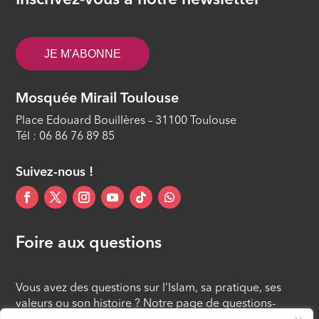
Inscrivez-vous à notre newsletter
ÉPISODE 33
Islam, savoir et cultures #32 - Les
JE M'ABONNE
bienséances de l’Aïd al Adha
ÉPISODE 32
Mosquée Mirail Toulouse
Islam, savoir et cultures #31 - Les 10
Place Edouard Bouillères – 31100 Toulouse
meilleurs jours de l’année
Tél : 06 86 76 89 85
ÉPISODE 31
Suivez-nous !
Foire aux questions
Vous avez des questions sur l’Islam, sa pratique, ses
valeurs ou son histoire ? Notre page de questions-