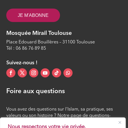
Islam, savoir et cultures #32 - Les
JE M'ABONNE
bienséances de l’Aïd al Adha
ÉPISODE 32
Mosquée Mirail Toulouse
Islam, savoir et cultures #31 - Les 10
Place Edouard Bouillères – 31100 Toulouse
meilleurs jours de l’année
Tél : 06 86 76 89 85
ÉPISODE 31
Suivez-nous !
Foire aux questions
Vous avez des questions sur l’Islam, sa pratique, ses
valeurs ou son histoire ? Notre page de questions-
réponses rassemble des réponses claires et accessibles
Nous respectons votre vie privée.