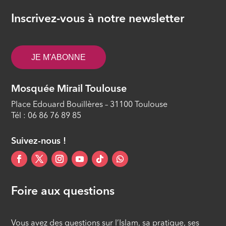
invocations exaucées
Inscrivez-vous à notre newsletter
ÉPISODE 33
Islam, savoir et cultures #32 - Les
JE M'ABONNE
bienséances de l’Aïd al Adha
ÉPISODE 32
Mosquée Mirail Toulouse
Islam, savoir et cultures #31 - Les 10
Place Edouard Bouillères – 31100 Toulouse
meilleurs jours de l’année
Tél : 06 86 76 89 85
ÉPISODE 31
Suivez-nous !
Foire aux questions
Vous avez des questions sur l’Islam, sa pratique, ses