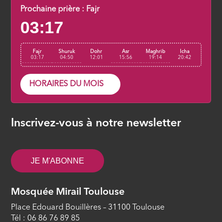
Prochaine prière :
Fajr
03:17
Fajr
Shuruk
Dohr
Asr
Maghrib
Icha
03:17
04:50
12:01
15:56
19:14
20:42
HORAIRES DU MOIS
Inscrivez-vous à notre newsletter
JE M'ABONNE
Mosquée Mirail Toulouse
Place Edouard Bouillères – 31100 Toulouse
Tél : 06 86 76 89 85