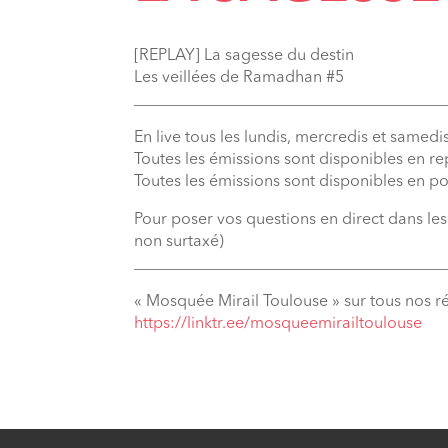
[REPLAY] La sagesse du destin
Les veillées de Ramadhan #5
_______________________________________
En live tous les lundis, mercredis et samedis
Toutes les émissions sont disponibles en r
Toutes les émissions sont disponibles en p
Pour poser vos questions en direct dans le
non surtaxé)
_______________________________________
« Mosquée Mirail Toulouse » sur tous nos r
⁠https://linktr.ee/mosqueemirailtoulouse