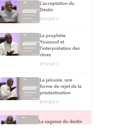
L’acceptation du
Destin
ÉPISODE 2
Le prophète
Youssouf et
l’interprétation des
rêves
ÉPISODE 3
La jalousie, une
forme de rejet de la
prédestination
ÉPISODE 4
La sagesse du destin