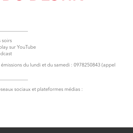
____________
 soirs
eplay sur YouTube
odcast
s émissions du lundi et du samedi : 0978250843 (appel
____________
éseaux sociaux et plateformes médias :