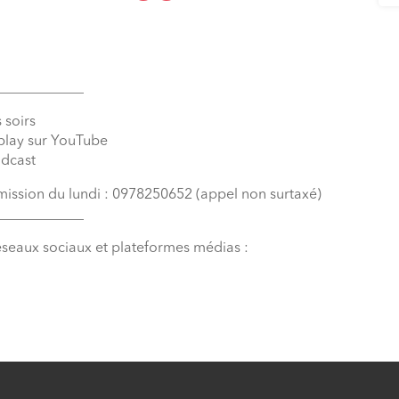
____________
 soirs
eplay sur YouTube
odcast
émission du lundi : 0978250652 (appel non surtaxé)
____________
éseaux sociaux et plateformes médias :