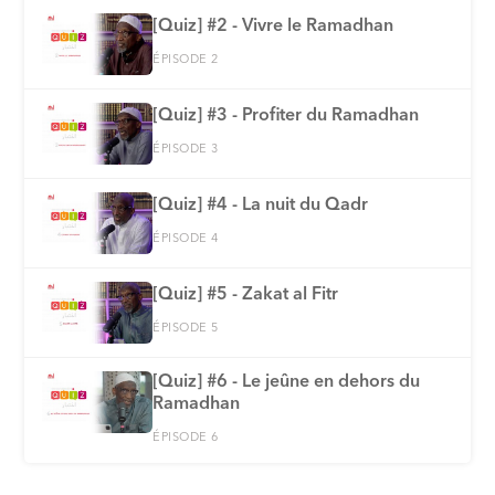
[Quiz] #2 - Vivre le Ramadhan
ÉPISODE 2
[Quiz] #3 - Profiter du Ramadhan
ÉPISODE 3
[Quiz] #4 - La nuit du Qadr
ÉPISODE 4
[Quiz] #5 - Zakat al Fitr
ÉPISODE 5
[Quiz] #6 - Le jeûne en dehors du
Ramadhan
ÉPISODE 6
[Quiz] #7 - La foi