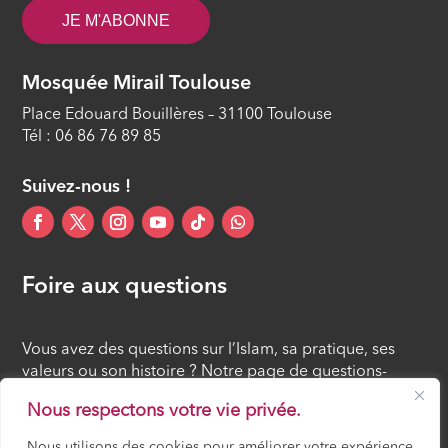
ÉPISODE 14
JE M'ABONNE
Mosquée Mirail Toulouse
Place Edouard Bouillères – 31100 Toulouse
Tél : 06 86 76 89 85
Suivez-nous !
Foire aux questions
Vous avez des questions sur l’Islam, sa pratique, ses
valeurs ou son histoire ? Notre page de questions-
réponses rassemble des réponses claires et accessibles
Nous respectons votre vie privée.
à tous, croyants ou simples curieux.
Nous utilisons des cookies pour améliorer votre expérience