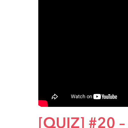
[QUIZ] #20 –