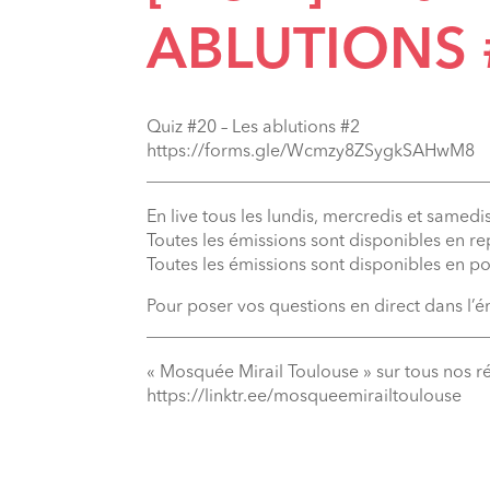
ABLUTIONS 
Quiz #20 – Les ablutions #2
https://forms.gle/Wcmzy8ZSygkSAHwM8
_______________________________________
En live tous les lundis, mercredis et samedis
Toutes les émissions sont disponibles en r
Toutes les émissions sont disponibles en p
Pour poser vos questions en direct dans l’
_______________________________________
« Mosquée Mirail Toulouse » sur tous nos r
⁠https://linktr.ee/mosqueemirailtoulouse