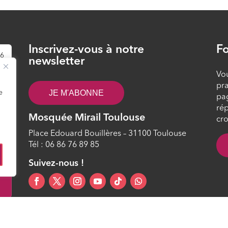
Inscrivez-vous à notre
Fo
26
newsletter
Vou
pra
JE M'ABONNE
e
pa
rép
Mosquée Mirail Toulouse
cro
Place Edouard Bouillères – 31100 Toulouse
Tél : 06 86 76 89 85
2
Suivez-nous !
ltuelle et Culturelle Islamique en France) – Tous droits réservés –
Mentions légal