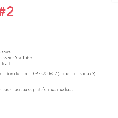
#2
____________
 soirs
eplay sur YouTube
odcast
émission du lundi : 0978250652 (appel non surtaxé)
____________
éseaux sociaux et plateformes médias :