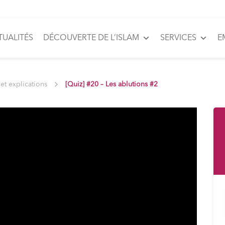
TUALITÉS
DÉCOUVERTE DE L’ISLAM
SERVICES
E
et explications
[Quiz] #20 – Les ablutions #2