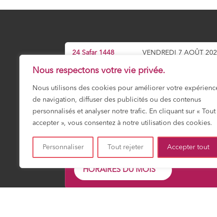
24 Safar 1448
VENDREDI 7 AOÛT 20
Nous respectons votre vie privée.
Prochaine prière :
Maghrib
19:14
Nous utilisons des cookies pour améliorer votre expérienc
de navigation, diffuser des publicités ou des contenus
personnalisés et analyser notre trafic. En cliquant sur « Tout
accepter », vous consentez à notre utilisation des cookies.
Fajr
Shuruk
Dohr
Asr
Maghrib
Icha
03:17
04:50
12:01
15:56
19:14
20:4
Personnaliser
Tout rejeter
Accepter tout
HORAIRES DU MOIS
Mosquée Mirail Toulouse – Gérée par ACCIF (Association Cu