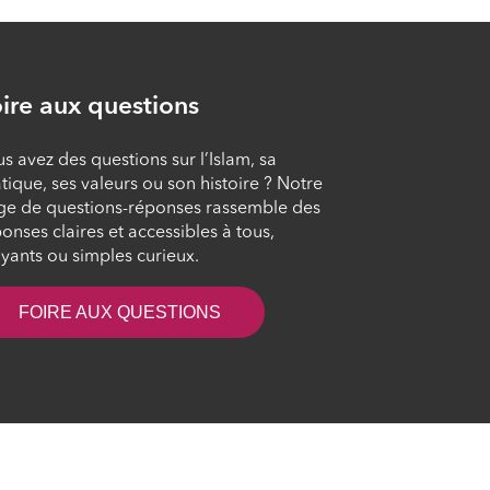
ÉPISODE 9
[Quiz] #10 - Les
ire aux questions
anges
ÉPISODE 10
s avez des questions sur l’Islam, sa
tique, ses valeurs ou son histoire ? Notre
[Quiz] #11 - Les
ge de questions-réponses rassemble des
livres
onses claires et accessibles à tous,
yants ou simples curieux.
ÉPISODE 11
FOIRE AUX QUESTIONS
[Quiz] #14 - Le Hajj
ÉPISODE 14
es