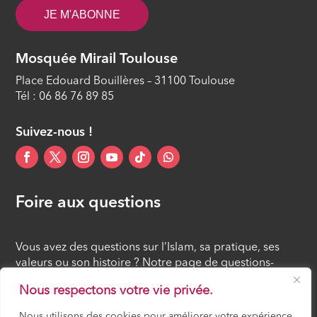
ÉPISODE 14
JE M'ABONNE
Mosquée Mirail Toulouse
Place Edouard Bouillères – 31100 Toulouse
Tél : 06 86 76 89 85
Suivez-nous !
Foire aux questions
Vous avez des questions sur l’Islam, sa pratique, ses
valeurs ou son histoire ? Notre page de questions-
réponses rassemble des réponses claires et accessibles
Nous respectons votre vie privée.
à tous, croyants ou simples curieux.
Nous utilisons des cookies pour améliorer votre expérience