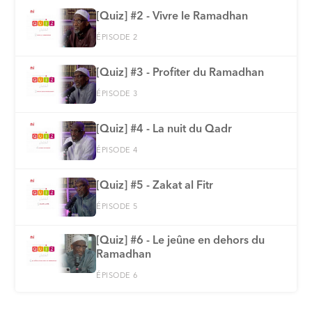
[Quiz] #2 - Vivre le Ramadhan
ÉPISODE 2
[Quiz] #3 - Profiter du Ramadhan
ÉPISODE 3
[Quiz] #4 - La nuit du Qadr
ÉPISODE 4
[Quiz] #5 - Zakat al Fitr
ÉPISODE 5
[Quiz] #6 - Le jeûne en dehors du
Ramadhan
ÉPISODE 6
[Quiz] #7 - La foi