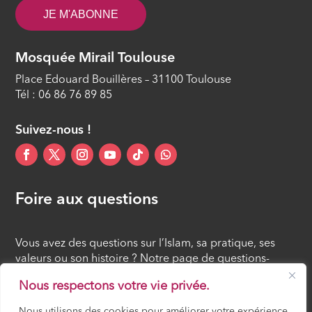
ÉPISODE 14
JE M'ABONNE
Mosquée Mirail Toulouse
Place Edouard Bouillères – 31100 Toulouse
Tél : 06 86 76 89 85
Suivez-nous !
Foire aux questions
Vous avez des questions sur l’Islam, sa pratique, ses
valeurs ou son histoire ? Notre page de questions-
réponses rassemble des réponses claires et accessibles
Nous respectons votre vie privée.
à tous, croyants ou simples curieux.
Nous utilisons des cookies pour améliorer votre expérience