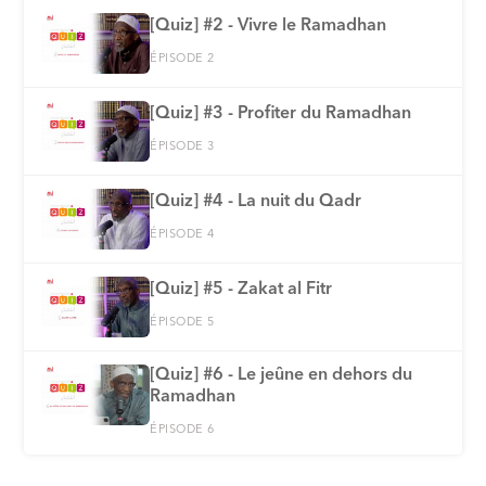
[Quiz] #2 - Vivre le Ramadhan
ÉPISODE 2
[Quiz] #3 - Profiter du Ramadhan
ÉPISODE 3
[Quiz] #4 - La nuit du Qadr
ÉPISODE 4
[Quiz] #5 - Zakat al Fitr
ÉPISODE 5
[Quiz] #6 - Le jeûne en dehors du
Ramadhan
ÉPISODE 6
[Quiz] #7 - La foi