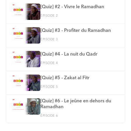
[Quiz] #2 - Vivre le Ramadhan
ÉPISODE 2
[Quiz] #3 - Profiter du Ramadhan
ÉPISODE 3
[Quiz] #4 - La nuit du Qadr
ÉPISODE 4
[Quiz] #5 - Zakat al Fitr
ÉPISODE 5
[Quiz] #6 - Le jeûne en dehors du
Ramadhan
ÉPISODE 6
[Quiz] #7 - La foi