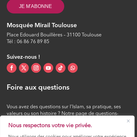
ÉPISODE 14
JE M'ABONNE
Mosquée Mirail Toulouse
Place Edouard Bouillères – 31100 Toulouse
Tél : 06 86 76 89 85
Suivez-nous !
Foire aux questions
Vous avez des questions sur l’Islam, sa pratique, ses
valeurs ou son histoire ? Notre page de questions-
réponses rassemble des réponses claires et accessibles
Nous respectons votre vie privée.
à tous, croyants ou simples curieux.
Nous utilisons des cookies pour améliorer votre expérience