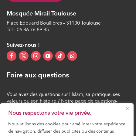
Mosquée Mirail Toulouse
Place Edouard Bouillères – 31100 Toulouse
Tél : 06 86 76 89 85
Suivez-nous !
Foire aux questions
Vous avez des questions sur l’Islam, sa pratique, ses
valeurs ou son histoire ? Notre page de questions-
réponses rassemble des réponses claires et accessibles
Nous respectons votre vie privée.
à tous, croyants ou simples curieux.
Nous utilisons des cookies pour améliorer votre expérience
de navigation, diffuser des publicités ou des contenus
FOIRE AUX QUESTIONS