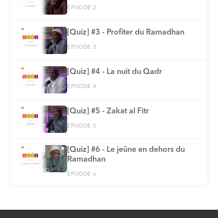
ÉPISODE 2
[Quiz] #3 - Profiter du Ramadhan
ÉPISODE 3
[Quiz] #4 - La nuit du Qadr
ÉPISODE 4
[Quiz] #5 - Zakat al Fitr
ÉPISODE 5
[Quiz] #6 - Le jeûne en dehors du
Ramadhan
ÉPISODE 6
[Quiz] #7 - La foi
ÉPISODE 7