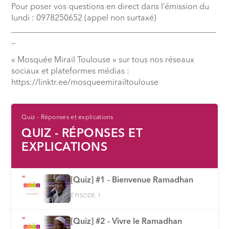
Pour poser vos questions en direct dans l’émission du
lundi : 0978250652 (appel non surtaxé)
__________________________________________________
_
« Mosquée Mirail Toulouse » sur tous nos réseaux
sociaux et plateformes médias :
⁠https://linktr.ee/mosqueemirailtoulouse
Quiz - Réponses et explications
QUIZ - RÉPONSES ET
EXPLICATIONS
[Quiz] #1 - Bienvenue Ramadhan
ÉPISODE 1
[Quiz] #2 - Vivre le Ramadhan