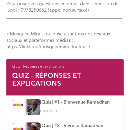
Pour poser vos questions en direct dans l’émission du
lundi : 0978250652 (appel non surtaxé)
__________________________________________________
_
« Mosquée Mirail Toulouse » sur tous nos réseaux
sociaux et plateformes médias :
⁠https://linktr.ee/mosqueemirailtoulouse
Quiz - Réponses et explications
QUIZ - RÉPONSES ET
EXPLICATIONS
[Quiz] #1 - Bienvenue Ramadhan
ÉPISODE 1
[Quiz] #2 - Vivre le Ramadhan