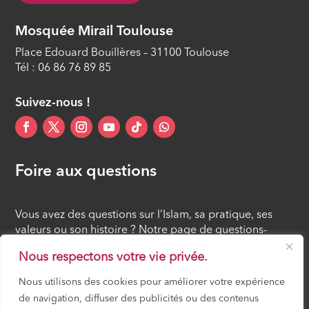
Mosquée Mirail Toulouse
Place Edouard Bouillères – 31100 Toulouse
Tél : 06 86 76 89 85
Suivez-nous !
Foire aux questions
Vous avez des questions sur l’Islam, sa pratique, ses
valeurs ou son histoire ? Notre page de questions-
réponses rassemble des réponses claires et accessibles
Nous respectons votre vie privée.
à tous, croyants ou simples curieux.
Nous utilisons des cookies pour améliorer votre expérience
de navigation, diffuser des publicités ou des contenus
FOIRE AUX QUESTIONS