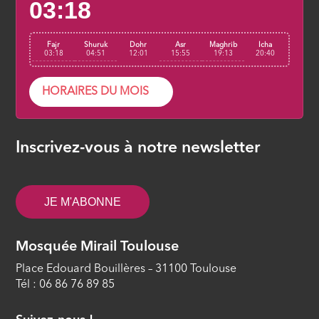
03:18
Fajr
Shuruk
Dohr
Asr
Maghrib
Icha
03:18
04:51
12:01
15:55
19:13
20:40
HORAIRES DU MOIS
Inscrivez-vous à notre newsletter
JE M'ABONNE
Mosquée Mirail Toulouse
Place Edouard Bouillères – 31100 Toulouse
Tél : 06 86 76 89 85