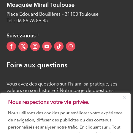
Mosquée Mirail Toulouse
Place Edouard Bouillères – 31100 Toulouse
Tél : 06 86 76 89 85
Suivez-nous !
Foire aux questions
Vous avez des questions sur l’Islam, sa pratique, ses
valeurs ou son histoire ? Notre page de questions-
réponses rassemble des réponses claires et accessibles
Nous respectons votre vie privée.
à tous, croyants ou simples curieux.
Nous utilisons des cookies pour améliorer votre expérience
de navigation, diffuser des publicités ou des contenus
FOIRE AUX QUESTIONS
personnalisés et analyser notre trafic. En cliquant sur « Tout