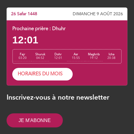
26 Safar 1448
DIMANCHE 9 AOÛT 2026
Prochaine prière :
Dhuhr
12:01
Fajr
Shuruk
Dohr
Asr
Maghrib
Icha
03:20
04:52
12:01
15:55
19:12
20:38
HORAIRES DU MOIS
Inscrivez-vous à notre newsletter
JE M'ABONNE