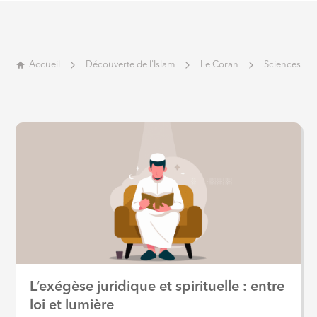
Accueil
Découverte de l'Islam
Le Coran
Sciences du
L’exégèse juridique et spirituelle : entre
loi et lumière