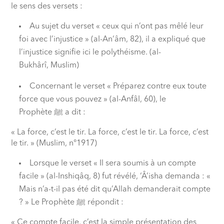
le sens des versets :
Au sujet du verset « ceux qui n’ont pas mêlé leur
foi avec l’injustice » (al-An‘âm, 82), il a expliqué que
l’injustice signifie ici le polythéisme. (al-
Bukhârî, Muslim)
Concernant le verset « Préparez contre eux toute
force que vous pouvez » (al-Anfâl, 60), le
Prophète
ﷺ
a dit :
« La force, c’est le tir. La force, c’est le tir. La force, c’est
le tir. » (Muslim, n°1917)
Lorsque le verset « Il sera soumis à un compte
facile » (al-Inshiqâq, 8) fut révélé, ‘Â’isha demanda : «
Mais n’a-t-il pas été dit qu’Allah demanderait compte
? » Le Prophète
ﷺ
répondit :
« Ce compte facile, c’est la simple présentation des