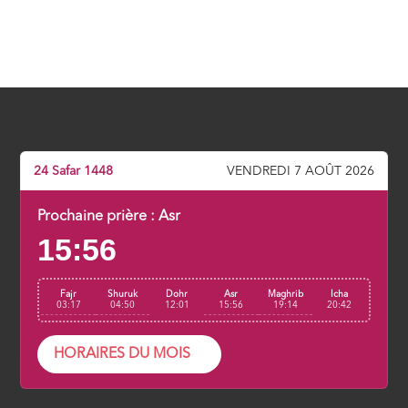
24 Safar 1448
VENDREDI 7 AOÛT 2026
Prochaine prière :
Asr
15:56
Fajr
Shuruk
Dohr
Asr
Maghrib
Icha
03:17
04:50
12:01
15:56
19:14
20:42
HORAIRES DU MOIS