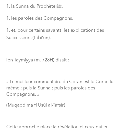
la Sunna du Prophète
ﷺ,
les paroles des Compagnons,
et, pour certains savants, les explications des
Successeurs (tâbi‘ûn).
Ibn Taymiyya (m. 728H) disait :
« Le meilleur commentaire du Coran est le Coran lui-
même ; puis la Sunna ; puis les paroles des
Compagnons. »
(Muqaddima fî Usûl al-Tafsîr)
Cette approche place la révélation et ceux qui en