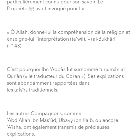
particulièrement connu pour son savoir. Le
Prophète
ﷺ
avait invoqué pour lui :
« Ô Allah, donne-lui la compréhension de la religion et
enseigne-lui l’interprétation (ta’wîl). » (al-Bukhârî,
n°143)
C’est pourquoi Ibn ‘Abbâs fut surnommé turjumân al-
Qur’ân (« le traducteur du Coran »). Ses explications
sont abondamment rapportées dans
les tafsîrs traditionnels.
Les autres Compagnons, comme
‘Abd Allah ibn Mas‘ûd, Ubayy ibn Ka‘b, ou encore
‘Â’isha, ont également transmis de précieuses
explications.