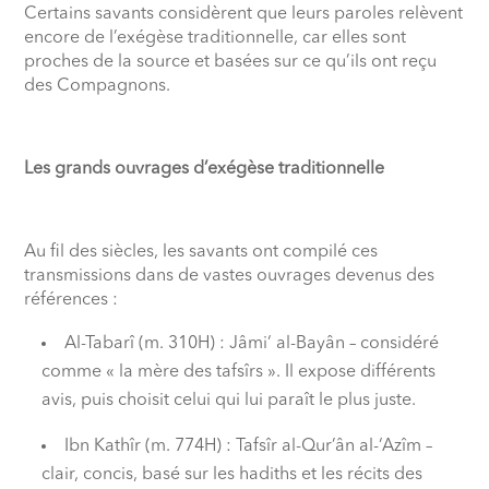
Certains savants considèrent que leurs paroles relèvent
encore de l’exégèse traditionnelle, car elles sont
proches de la source et basées sur ce qu’ils ont reçu
des Compagnons.
Les grands ouvrages d’exégèse traditionnelle
Au fil des siècles, les savants ont compilé ces
transmissions dans de vastes ouvrages devenus des
références :
Al-Tabarî (m. 310H) : Jâmi‘ al-Bayân – considéré
comme « la mère des tafsîrs ». Il expose différents
avis, puis choisit celui qui lui paraît le plus juste.
Ibn Kathîr (m. 774H) : Tafsîr al-Qur’ân al-‘Azîm –
clair, concis, basé sur les hadiths et les récits des