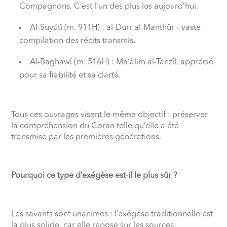
Compagnons. C’est l’un des plus lus aujourd’hui.
Al-Suyûtî (m. 911H) : al-Durr al-Manthûr – vaste
compilation des récits transmis.
Al-Baghawî (m. 516H) : Ma‘âlim al-Tanzîl, apprécié
pour sa fiabilité et sa clarté.
Tous ces ouvrages visent le même objectif : préserver
la compréhension du Coran telle qu’elle a été
transmise par les premières générations.
Pourquoi ce type d’exégèse est-il le plus sûr ?
Les savants sont unanimes : l’exégèse traditionnelle est
la plus solide, car elle repose sur les sources