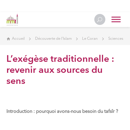
Accueil
Découverte de l'Islam
Le Coran
Sciences du
L’exégèse traditionnelle :
revenir aux sources du
sens
Introduction : pourquoi avons-nous besoin du tafsîr ?