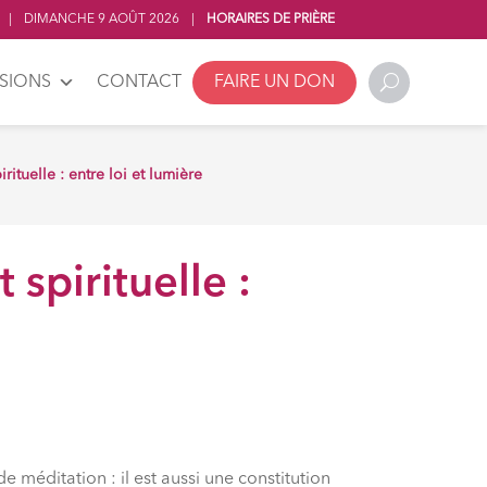
|
DIMANCHE 9 AOÛT 2026
|
HORAIRES DE PRIÈRE
SSIONS
CONTACT
FAIRE UN DON
rituelle : entre loi et lumière
 spirituelle :
e méditation : il est aussi une constitution