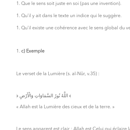
Que le sens soit juste en soi (pas une invention).
Qu’il y ait dans le texte un indice qui le suggère.
Qu’il existe une cohérence avec le sens global du ve
c) Exemple
Le verset de la Lumière (s. al-Nûr, v.35) :
﴿ اللَّهُ نُورُ السَّمَاوَاتِ وَالْأَرْضِ ﴾
« Allah est la Lumière des cieux et de la terre. »
Le sens apparent est clair : Allah est Celui qui éclaire