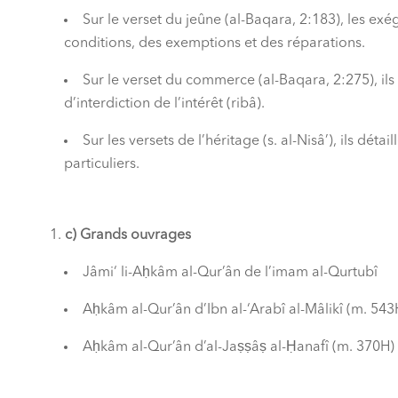
Sur le verset du jeûne (al-Baqara, 2:183), les exé
conditions, des exemptions et des réparations.
Sur le verset du commerce (al-Baqara, 2:275), ils 
d’interdiction de l’intérêt (ribâ).
Sur les versets de l’héritage (s. al-Nisâ’), ils détail
particuliers.
c) Grands ouvrages
Jâmi‘ li-Aḥkâm al-Qur’ân de l’imam al-Qurtubî
Aḥkâm al-Qur’ân d’Ibn al-‘Arabî al-Mâlikî (m. 543
Aḥkâm al-Qur’ân d’al-Jaṣṣâṣ al-Ḥanafî (m. 370H)