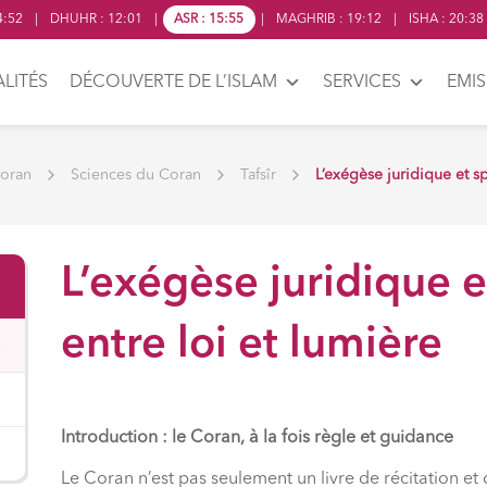
:52
|
DHUHR
:
12:01
|
ASR
:
15:55
|
MAGHRIB
:
19:12
|
ISHA
:
20:38
LITÉS
DÉCOUVERTE DE L’ISLAM
SERVICES
EMI
Coran
Sciences du Coran
Tafsîr
L’exégèse juridique et spi
L’exégèse juridique et
entre loi et lumière
Introduction : le Coran, à la fois règle et guidance
Le Coran n’est pas seulement un livre de récitation et d