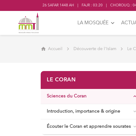
26 SAFAR 1448 AH
|
FAJR
:
03:20
|
CHOROUQ
:
04
LA MOSQUÉE
ACTUA
Accueil
Découverte de l'Islam
Le 
LE CORAN
Sciences du Coran
Introduction, importance & origine
Écouter le Coran et apprendre sourates