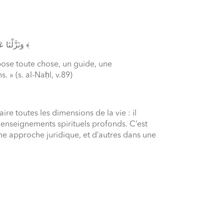
﴿ وَنَزَّلْنَا عَلَيْكَ الْكِتَابَ تِبْيَانًا لِّكُلِّ شَيْءٍ وَهُدًى وَرَحْمَةً وَبُشْرَى لِلْمُسْلِمِينَ ﴾
xpose toute chose, un guide, une
» (s. al-Naḥl, v.89)
re toutes les dimensions de la vie : il
 enseignements spirituels profonds. C’est
ne approche juridique, et d’autres dans une