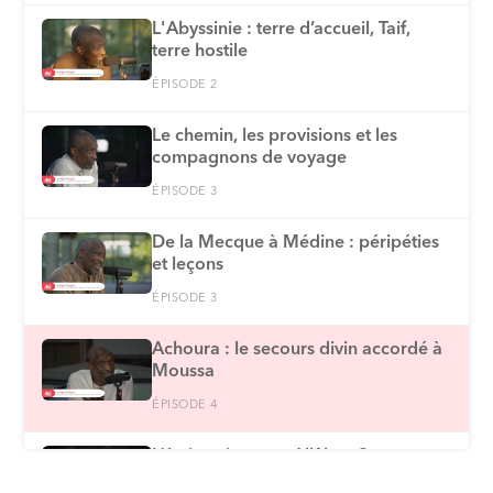
L'Abyssinie : terre d’accueil, Taif,
terre hostile
ÉPISODE 2
Le chemin, les provisions et les
compagnons de voyage
ÉPISODE 3
De la Mecque à Médine : péripéties
et leçons
ÉPISODE 3
Achoura : le secours divin accordé à
Moussa
ÉPISODE 4
L’émigration vers Allâh et Son
messager