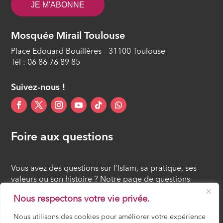
JE M'ABONNE
Mosquée Mirail Toulouse
Place Edouard Bouillères – 31100 Toulouse
Tél : 06 86 76 89 85
Suivez-nous !
Foire aux questions
Vous avez des questions sur l’Islam, sa pratique, ses
valeurs ou son histoire ? Notre page de questions-
réponses rassemble des réponses claires et accessibles
Nous respectons votre vie privée.
à tous, croyants ou simples curieux.
Nous utilisons des cookies pour améliorer votre expérience