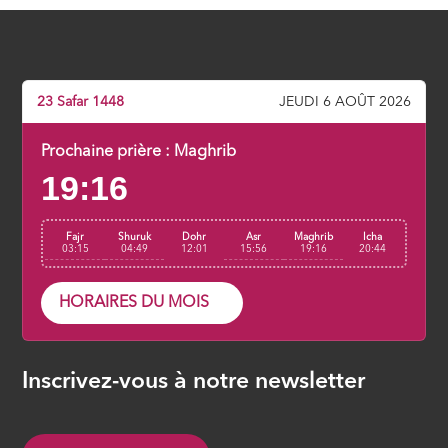
ÉPISODE 5
23 Safar 1448
JEUDI 6 AOÛT 2026
Prochaine prière :
Maghrib
19:16
Fajr
Shuruk
Dohr
Asr
Maghrib
Icha
03:15
04:49
12:01
15:56
19:16
20:44
HORAIRES DU MOIS
Inscrivez-vous à notre newsletter