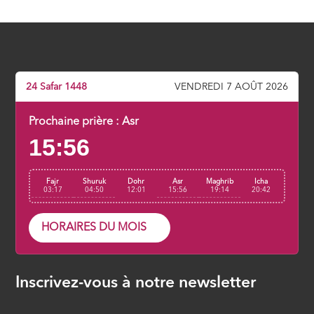
messager
ÉPISODE 5
24 Safar 1448
VENDREDI 7 AOÛT 2026
Prochaine prière :
Asr
15:56
Fajr
Shuruk
Dohr
Asr
Maghrib
Icha
03:17
04:50
12:01
15:56
19:14
20:42
HORAIRES DU MOIS
Inscrivez-vous à notre newsletter