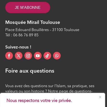
JE M'ABONNE
Mosquée Mirail Toulouse
Place Edouard Bouillères – 31100 Toulouse
Tél : 06 86 76 89 85
Suivez-nous !
Foire aux questions
Vous avez des questions sur l’Islam, sa pratique, ses
valeurs ou son histoire ? Notre page de questions-
réponses rassemble des réponses claires et accessibles
Nous respectons votre vie privée.
à tous, croyants ou simples curieux.