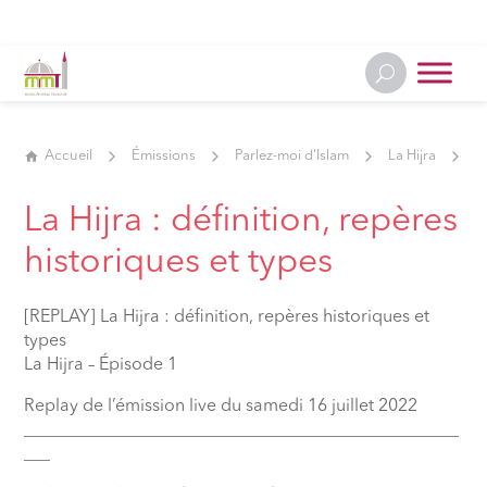
Accueil
Émissions
Parlez-moi d'Islam
La Hijra
La
La Hijra : définition, repères
historiques et types
[REPLAY] La Hijra : définition, repères historiques et
types
La Hijra – Épisode 1
Replay de l’émission live du samedi 16 juillet 2022
__________________________________________________
___