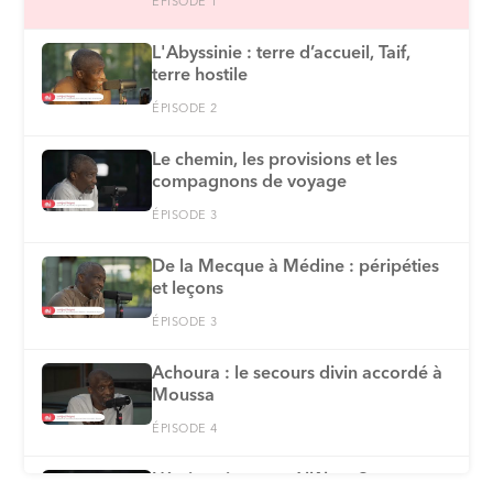
ÉPISODE 1
L'Abyssinie : terre d’accueil, Taif,
terre hostile
ÉPISODE 2
Le chemin, les provisions et les
compagnons de voyage
ÉPISODE 3
De la Mecque à Médine : péripéties
et leçons
ÉPISODE 3
Achoura : le secours divin accordé à
Moussa
ÉPISODE 4
L’émigration vers Allâh et Son