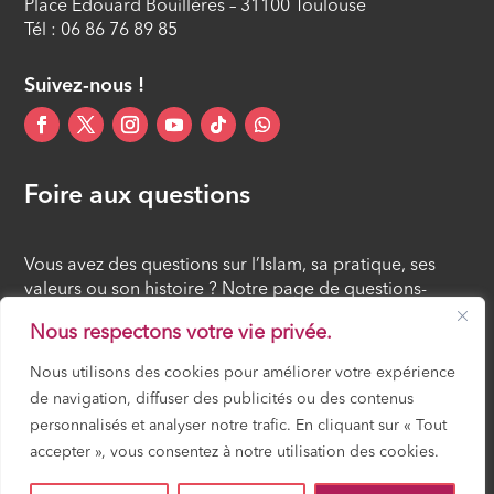
Place Edouard Bouillères – 31100 Toulouse
Tél : 06 86 76 89 85
Suivez-nous !
Foire aux questions
Vous avez des questions sur l’Islam, sa pratique, ses
valeurs ou son histoire ? Notre page de questions-
réponses rassemble des réponses claires et accessibles
Nous respectons votre vie privée.
à tous, croyants ou simples curieux.
Nous utilisons des cookies pour améliorer votre expérience
de navigation, diffuser des publicités ou des contenus
FOIRE AUX QUESTIONS
personnalisés et analyser notre trafic. En cliquant sur « Tout
accepter », vous consentez à notre utilisation des cookies.
Mosquée Mirail Toulouse – Gérée par ACCIF (Association Cultuelle et