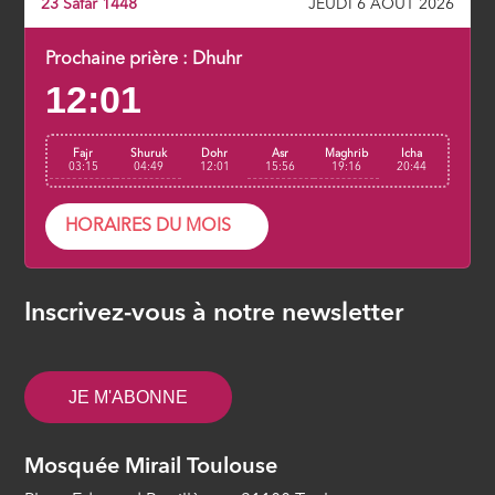
23 Safar 1448
JEUDI 6 AOÛT 2026
Allâh, le nom suprême (8/29)
ÉPISODE 8
Prochaine prière :
Dhuhr
12:01
Ar Rahman, Le Miséricordieux par
essence (9/29)
Fajr
Shuruk
Dohr
Asr
Maghrib
Icha
ÉPISODE 9
03:15
04:49
12:01
15:56
19:16
20:44
La Basmala (Bismillahir-Rahmanir-
HORAIRES DU MOIS
Rahim) est-elle un verset de la
sourate ? (10/29)
ÉPISODE 10
Inscrivez-vous à notre newsletter
Al hamdulillah lillahi (Les louanges
appartiennent toutes à Allâh) (11/29)
JE M'ABONNE
ÉPISODE 11
Le Seigneur de l’univers (12/29)
Mosquée Mirail Toulouse
ÉPISODE 12