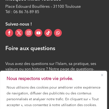
ÉPISODE 12
Place Edouard Bouillères – 31100 Toulouse
Tél : 06 86 76 89 85
Suivez-nous !
Foire aux questions
Vous avez des questions sur l’Islam, sa pratique, ses
valeurs ou son histoire ? Notre page de questions-
réponses rassemble des réponses claires et accessibles
Nous respectons votre vie privée.
à tous, croyants ou simples curieux.
Nous utilisons des cookies pour améliorer votre expérience
de navigation, diffuser des publicités ou des contenus
FOIRE AUX QUESTIONS
personnalisés et analyser notre trafic. En cliquant sur « Tout
accepter », vous consentez à notre utilisation des cookies.