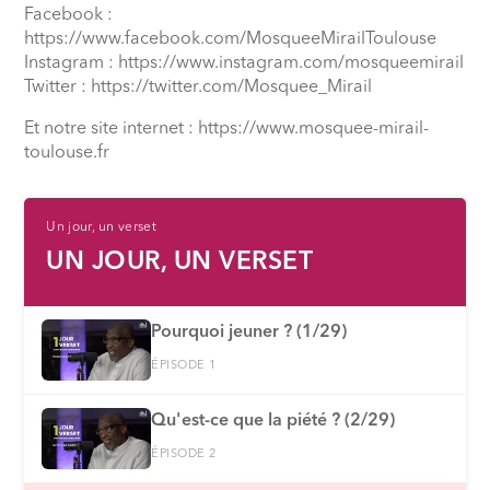
Facebook :
https://www.facebook.com/MosqueeMirailToulouse
Instagram : https://www.instagram.com/mosqueemirail
Twitter : https://twitter.com/Mosquee_Mirail
Et notre site internet : https://www.mosquee-mirail-
toulouse.fr
Un jour, un verset
UN JOUR, UN VERSET
Pourquoi jeuner ? (1/29)
ÉPISODE 1
Qu'est-ce que la piété ? (2/29)
ÉPISODE 2