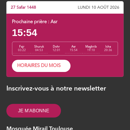
27 Safar 1448
LUNDI 10 AOÛT 2026
Allâh, le nom suprême (8/29)
ÉPISODE 8
Prochaine prière :
Asr
15:54
Ar Rahman, Le Miséricordieux par
essence (9/29)
Fajr
Shuruk
Dohr
Asr
Maghrib
Icha
ÉPISODE 9
03:22
04:53
12:01
15:54
19:10
20:36
La Basmala (Bismillahir-Rahmanir-
HORAIRES DU MOIS
Rahim) est-elle un verset de la
sourate ? (10/29)
ÉPISODE 10
Inscrivez-vous à notre newsletter
Al hamdulillah lillahi (Les louanges
appartiennent toutes à Allâh) (11/29)
JE M'ABONNE
ÉPISODE 11
Le Seigneur de l’univers (12/29)
Mosquée Mirail Toulouse