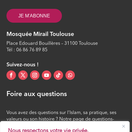
JE M'ABONNE
Mosquée Mirail Toulouse
Place Edouard Bouillères – 31100 Toulouse
Tél : 06 86 76 89 85
Suivez-nous !
Foire aux questions
Vous avez des questions sur l’Islam, sa pratique, ses
valeurs ou son histoire ? Notre page de questions-
réponses rassemble des réponses claires et accessibles
Nous respectons votre vie privée.