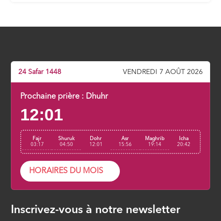
Leçon d’indigence
ÉPISODE 7
Les pistes face au mal des gens
ÉPISODE 8
24 Safar 1448
VENDREDI 7 AOÛT 2026
Prochaine prière :
Dhuhr
12:01
Fajr
Shuruk
Dohr
Asr
Maghrib
Icha
03:17
04:50
12:01
15:56
19:14
20:42
HORAIRES DU MOIS
Inscrivez-vous à notre newsletter