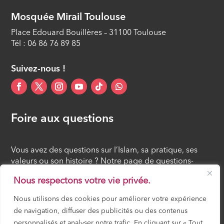
Le Seigneur de l’univers (12/29)
Mosquée Mirail Toulouse
ÉPISODE 12
Place Edouard Bouillères – 31100 Toulouse
Tél : 06 86 76 89 85
Suivez-nous !
Foire aux questions
Vous avez des questions sur l’Islam, sa pratique, ses
valeurs ou son histoire ? Notre page de questions-
réponses rassemble des réponses claires et accessibles
Nous respectons votre vie privée.
à tous, croyants ou simples curieux.
Nous utilisons des cookies pour améliorer votre expérience
de navigation, diffuser des publicités ou des contenus
FOIRE AUX QUESTIONS
personnalisés et analyser notre trafic. En cliquant sur « Tout