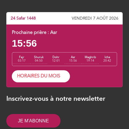
ÉPISODE 7
24 Safar 1448
VENDREDI 7 AOÛT 2026
Allâh, le nom suprême (8/29)
ÉPISODE 8
Prochaine prière :
Asr
15:56
Ar Rahman, Le Miséricordieux par
essence (9/29)
Fajr
Shuruk
Dohr
Asr
Maghrib
Icha
ÉPISODE 9
03:17
04:50
12:01
15:56
19:14
20:42
La Basmala (Bismillahir-Rahmanir-
HORAIRES DU MOIS
Rahim) est-elle un verset de la
sourate ? (10/29)
ÉPISODE 10
Inscrivez-vous à notre newsletter
Al hamdulillah lillahi (Les louanges
appartiennent toutes à Allâh) (11/29)
JE M'ABONNE
ÉPISODE 11