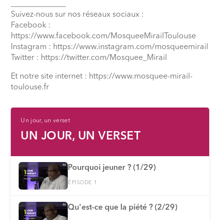
______________
Suivez-nous sur nos réseaux sociaux :
Facebook :
https://www.facebook.com/MosqueeMirailToulouse
Instagram : https://www.instagram.com/mosqueemirail
Twitter : https://twitter.com/Mosquee_Mirail
Et notre site internet : https://www.mosquee-mirail-
toulouse.fr
Un jour, un verset
UN JOUR, UN VERSET
Pourquoi jeuner ? (1/29)
ÉPISODE 1
Qu'est-ce que la piété ? (2/29)