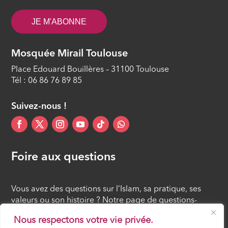
JE M'ABONNE
Mosquée Mirail Toulouse
Place Edouard Bouillères – 31100 Toulouse
Tél : 06 86 76 89 85
Suivez-nous !
Foire aux questions
Vous avez des questions sur l’Islam, sa pratique, ses
valeurs ou son histoire ? Notre page de questions-
réponses rassemble des réponses claires et accessibles
Nous respectons votre vie privée.
à tous, croyants ou simples curieux.