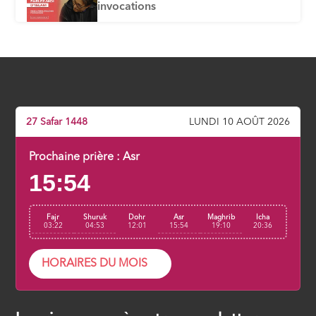
invocations
ÉPISODE 6
Correction de la prière
ÉPISODE 7
Les annulatifs de la prière
27 Safar 1448
LUNDI 10 AOÛT 2026
ÉPISODE 8
Prochaine prière :
Asr
15:54
Fajr
Shuruk
Dohr
Asr
Maghrib
Icha
03:22
04:53
12:01
15:54
19:10
20:36
HORAIRES DU MOIS