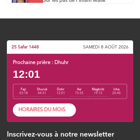
Sur les pas de l'imam Malik
ÉPISODE 6
Sur les traces de l’Imam Al Shafi’i
ÉPISODE 7
25 Safar 1448
SAMEDI 8 AOÛT 2026
Dans les Pas de l’Imam Ahmad
ÉPISODE 8
Prochaine prière :
Dhuhr
12:01
Écoles et divergences, comment se
positionne ?
Fajr
Shuruk
Dohr
Asr
Maghrib
Icha
ÉPISODE 9
03:18
04:51
12:01
15:55
19:13
20:40
HORAIRES DU MOIS
Inscrivez-vous à notre newsletter