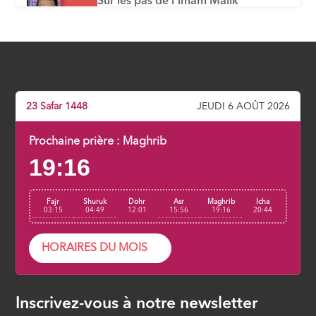
Sur les pas de l'imam Malik
ÉPISODE 6
Sur les traces de l’Imam Al Shafi’i
ÉPISODE 7
23 Safar 1448
JEUDI 6 AOÛT 2026
Dans les Pas de l’Imam Ahmad
ÉPISODE 8
Prochaine prière :
Maghrib
19:16
Écoles et divergences, comment se
positionne ?
Fajr
Shuruk
Dohr
Asr
Maghrib
Icha
ÉPISODE 9
03:15
04:49
12:01
15:56
19:16
20:44
HORAIRES DU MOIS
Inscrivez-vous à notre newsletter