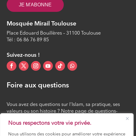
JE M'ABONNE
Mosquée Mirail Toulouse
Place Edouard Bouillères – 31100 Toulouse
Tél : 06 86 76 89 85
Suivez-nous !
Foire aux questions
Vous avez des questions sur l’Islam, sa pratique, ses
valeurs ou son histoire ? Notre page de questions-
réponses rassemble des réponses claires et accessibles
Nous respectons votre vie privée.
à tous, croyants ou simples curieux.
Nous utilisons des cookies pour améliorer votre expérience