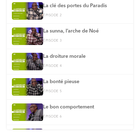
⁠La clé des portes du Paradis
ÉPISODE 2
La sunna, l’arche de Noé
ÉPISODE 3
La droiture morale
ÉPISODE 4
La bonté pieuse
ÉPISODE 5
Le bon comportement
ÉPISODE 6
Tenir sa langue