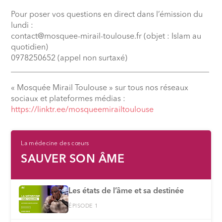
Pour poser vos questions en direct dans l’émission du
lundi :
contact@mosquee-mirail-toulouse.fr (objet : Islam au
quotidien)
0978250652 (appel non surtaxé)
__________________________________________________
« Mosquée Mirail Toulouse » sur tous nos réseaux
sociaux et plateformes médias :
⁠https://linktr.ee/mosqueemirailtoulouse
La médecine des cœurs
SAUVER SON ÂME
⁠Les états de l’âme et sa destinée
ÉPISODE 1