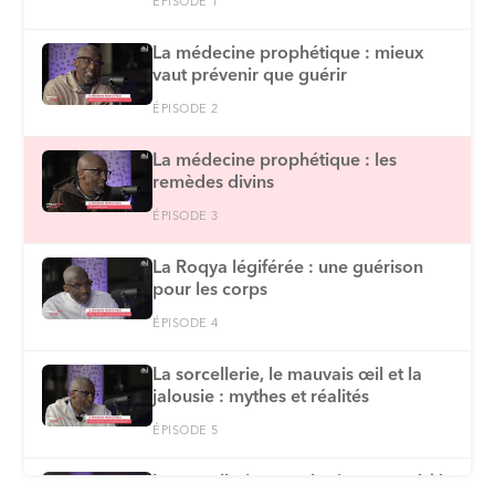
ÉPISODE 1
La médecine prophétique : mieux
vaut prévenir que guérir
ÉPISODE 2
La médecine prophétique : les
remèdes divins
ÉPISODE 3
La Roqya légiférée : une guérison
pour les corps
ÉPISODE 4
La sorcellerie, le mauvais œil et la
jalousie : mythes et réalités
ÉPISODE 5
La sorcellerie : typologie et procédés