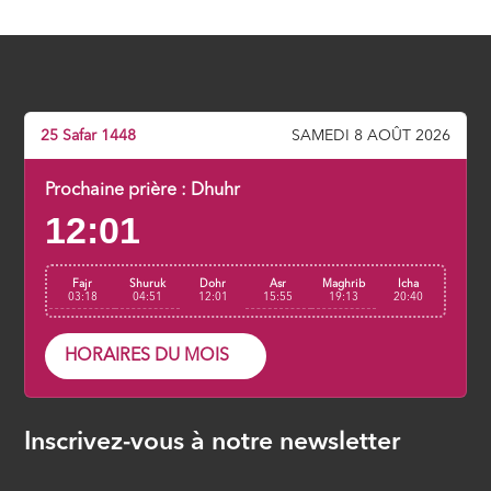
sataniques
ÉPISODE 6
Sorcellerie et mauvais œil :
prévention et traitements [Partie 1]
25 Safar 1448
SAMEDI 8 AOÛT 2026
ÉPISODE 7
Prochaine prière :
Dhuhr
Sorcellerie et mauvais œil :
12:01
prévention et traitements [Partie 2]
ÉPISODE 8
Fajr
Shuruk
Dohr
Asr
Maghrib
Icha
03:18
04:51
12:01
15:55
19:13
20:40
HORAIRES DU MOIS
Inscrivez-vous à notre newsletter