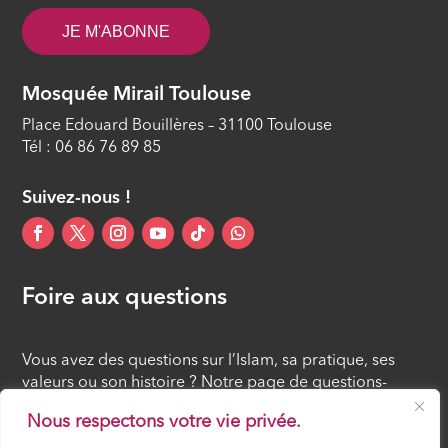
JE M'ABONNE
Mosquée Mirail Toulouse
Place Edouard Bouillères – 31100 Toulouse
Tél : 06 86 76 89 85
Suivez-nous !
Foire aux questions
Vous avez des questions sur l’Islam, sa pratique, ses
valeurs ou son histoire ? Notre page de questions-
réponses rassemble des réponses claires et accessibles
Nous respectons votre vie privée.
à tous, croyants ou simples curieux.