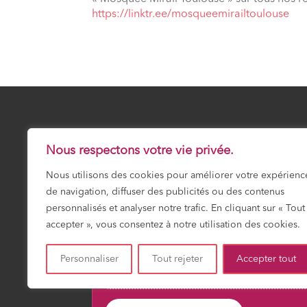
⁠https://linktr.ee/mosqueemirailtoulouse
25 Safar 1448
SAMEDI 8 AOÛT 20
Nous respectons votre vie privée.
Nous utilisons des cookies pour améliorer votre expérienc
Prochaine prière :
Dhuhr
de navigation, diffuser des publicités ou des contenus
12:01
personnalisés et analyser notre trafic. En cliquant sur « Tout
accepter », vous consentez à notre utilisation des cookies.
Personnaliser
Tout rejeter
Accepter tout
Fajr
Shuruk
Dohr
Asr
Maghrib
Icha
03:18
04:51
12:01
15:55
19:13
20:4