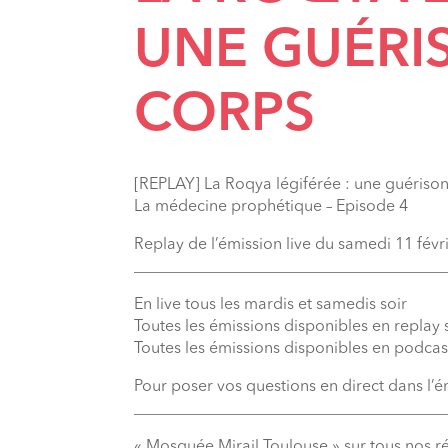
UNE GUÉRI
CORPS
[REPLAY] La Roqya légiférée : une guériso
La médecine prophétique – Episode 4
Replay de l’émission live du samedi 11 févr
_______________________________________
En live tous les mardis et samedis soir
Toutes les émissions disponibles en replay
Toutes les émissions disponibles en podcas
Pour poser vos questions en direct dans l’
_______________________________________
« Mosquée Mirail Toulouse » sur tous nos r