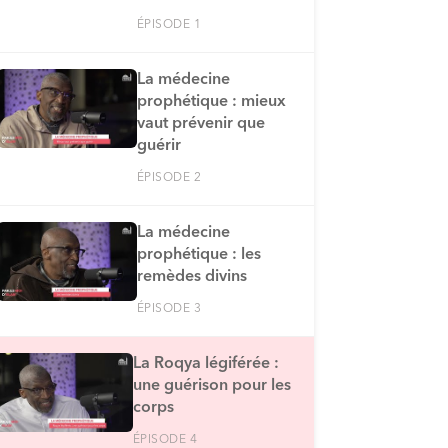
ÉPISODE 1
La médecine
prophétique : mieux
vaut prévenir que
guérir
ÉPISODE 2
La médecine
prophétique : les
remèdes divins
ÉPISODE 3
La Roqya légiférée :
une guérison pour les
corps
ÉPISODE 4