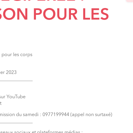
SON POUR LES
n pour les corps
ier 2023
______________
 sur YouTube
t
émission du samedi : 0977199944 (appel non surtaxé)
______________
éseaux sociaux et plateformes médias :