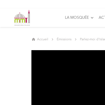
LA MOSQUÉE
AC
Accueil
Émissions
Parlez-moi d'Isl