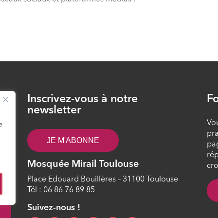
Inscrivez-vous à notre
Fo
26
newsletter
Vou
e
pra
JE M'ABONNE
pa
rép
Mosquée Mirail Toulouse
cro
Place Edouard Bouillères – 31100 Toulouse
Tél : 06 86 76 89 85
0
Suivez-nous !