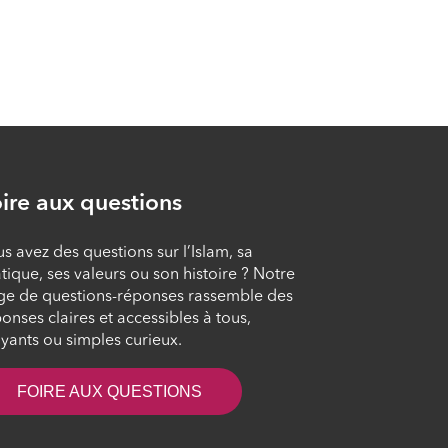
Sorcellerie et
mauvais œil :
prévention et
traitements [Partie 2]
ÉPISODE 8
ire aux questions
s avez des questions sur l’Islam, sa
tique, ses valeurs ou son histoire ? Notre
ge de questions-réponses rassemble des
onses claires et accessibles à tous,
yants ou simples curieux.
FOIRE AUX QUESTIONS