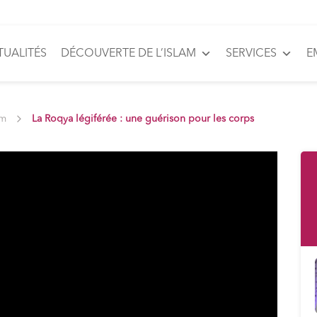
TUALITÉS
DÉCOUVERTE DE L’ISLAM
SERVICES
E
am
La Roqya légiférée : une guérison pour les corps