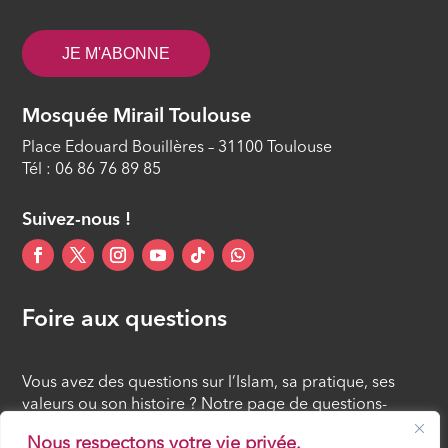
La rétribution juste
ÉPISODE 11
JE M'ABONNE
La réalisation de la promesse divine
Mosquée Mirail Toulouse
ÉPISODE 12
Place Edouard Bouillères – 31100 Toulouse
Tél : 06 86 76 89 85
Suivez-nous !
Foire aux questions
Vous avez des questions sur l’Islam, sa pratique, ses
valeurs ou son histoire ? Notre page de questions-
réponses rassemble des réponses claires et accessibles
Nous respectons votre vie privée.