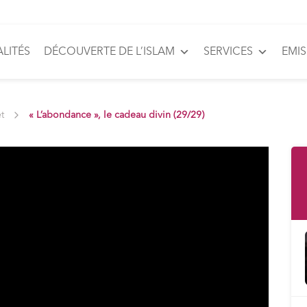
LITÉS
DÉCOUVERTE DE L’ISLAM
SERVICES
EMI
et
« L’abondance », le cadeau divin (29/29)