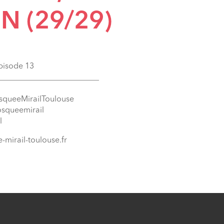
N (29/29)
Episode 13
_________________________
squeeMirailToulouse
osqueemirail
l
-mirail-toulouse.fr