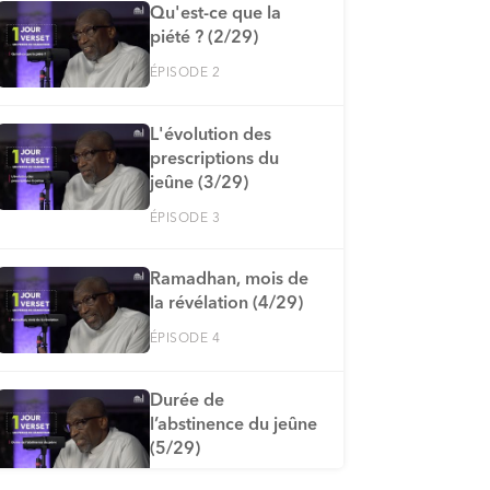
Qu'est-ce que la
piété ? (2/29)
ÉPISODE 2
L'évolution des
prescriptions du
jeûne (3/29)
ÉPISODE 3
Ramadhan, mois de
la révélation (4/29)
ÉPISODE 4
Durée de
l’abstinence du jeûne
(5/29)
ÉPISODE 5