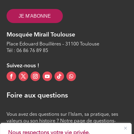
JE M'ABONNE
Mosquée Mirail Toulouse
Place Edouard Bouillères – 31100 Toulouse
Tél : 06 86 76 89 85
Suivez-nous !
Foire aux questions
Vous avez des questions sur l’Islam, sa pratique, ses
valeurs ou son histoire ? Notre page de questions-
réponses rassemble des réponses claires et accessibles
Nous respectons votre vie privée.