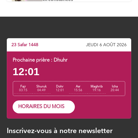
ÉPISODE 6
Le souci du bien commun
ÉPISODE 7
23 Safar 1448
JEUDI 6 AOÛT 2026
Le pardon, un attribut des vertueux
ÉPISODE 8
Prochaine prière :
Dhuhr
12:01
La piété filiale, un devoir
ÉPISODE 9
Fajr
Shuruk
Dohr
Asr
Maghrib
Icha
03:15
04:49
12:01
15:56
19:16
20:44
HORAIRES DU MOIS
Inscrivez-vous à notre newsletter