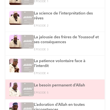
ÉPISODE 1
La science de l’interprétation des
rêves
ÉPISODE 2
La jalousie des frères de Youssouf et
ses conséquences
ÉPISODE 3
La patience volontaire face à
l’interdit
ÉPISODE 4
Le besoin permanent d’Allah
ÉPISODE 5
L’adoration d’Allah en toutes
circonstances