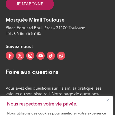
JE M'ABONNE
Mosquée Mirail Toulouse
Place Edouard Bouillères – 31100 Toulouse
Tél : 06 86 76 89 85
Suivez-nous !
Foire aux questions
Vous avez des questions sur l’Islam, sa pratique, ses
valeurs ou son histoire ? Notre page de questions-
réponses rassemble des réponses claires et accessibles
Nous respectons votre vie privée.
à tous, croyants ou simples curieux.
Nous utilisons des cookies pour améliorer votre expérience