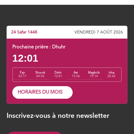
Le souci du bien commun
ÉPISODE 7
24 Safar 1448
VENDREDI 7 AOÛT 2026
Le pardon, un attribut des vertueux
ÉPISODE 8
Prochaine prière :
Dhuhr
12:01
La piété filiale, un devoir
ÉPISODE 9
Fajr
Shuruk
Dohr
Asr
Maghrib
Icha
03:17
04:50
12:01
15:56
19:14
20:42
HORAIRES DU MOIS
Inscrivez-vous à notre newsletter