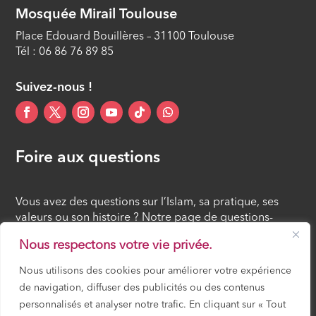
Mosquée Mirail Toulouse
Place Edouard Bouillères – 31100 Toulouse
Tél : 06 86 76 89 85
Suivez-nous !
Foire aux questions
Vous avez des questions sur l’Islam, sa pratique, ses
valeurs ou son histoire ? Notre page de questions-
réponses rassemble des réponses claires et accessibles
Nous respectons votre vie privée.
à tous, croyants ou simples curieux.
Nous utilisons des cookies pour améliorer votre expérience
de navigation, diffuser des publicités ou des contenus
FOIRE AUX QUESTIONS
personnalisés et analyser notre trafic. En cliquant sur « Tout