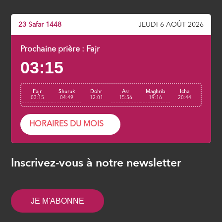
23 Safar 1448
JEUDI 6 AOÛT 2026
Prochaine prière :
Fajr
03:15
Fajr
Shuruk
Dohr
Asr
Maghrib
Icha
03:15
04:49
12:01
15:56
19:16
20:44
HORAIRES DU MOIS
Inscrivez-vous à notre newsletter
JE M'ABONNE