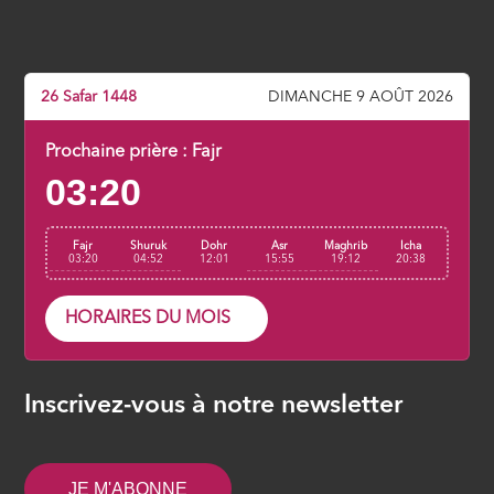
26 Safar 1448
DIMANCHE 9 AOÛT 2026
Prochaine prière :
Fajr
03:20
Fajr
Shuruk
Dohr
Asr
Maghrib
Icha
03:20
04:52
12:01
15:55
19:12
20:38
HORAIRES DU MOIS
Inscrivez-vous à notre newsletter
JE M'ABONNE