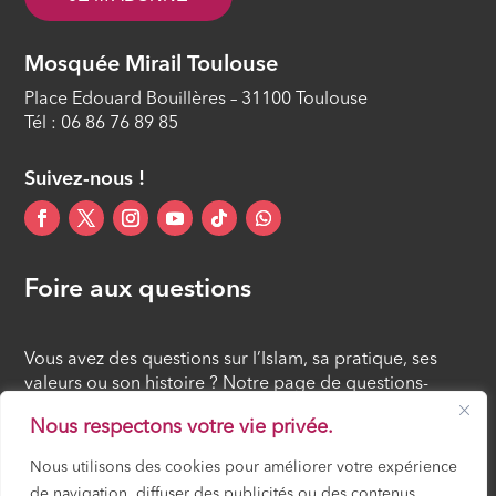
Mosquée Mirail Toulouse
Place Edouard Bouillères – 31100 Toulouse
Tél : 06 86 76 89 85
Suivez-nous !
Foire aux questions
Vous avez des questions sur l’Islam, sa pratique, ses
valeurs ou son histoire ? Notre page de questions-
réponses rassemble des réponses claires et accessibles
Nous respectons votre vie privée.
à tous, croyants ou simples curieux.
Nous utilisons des cookies pour améliorer votre expérience
de navigation, diffuser des publicités ou des contenus