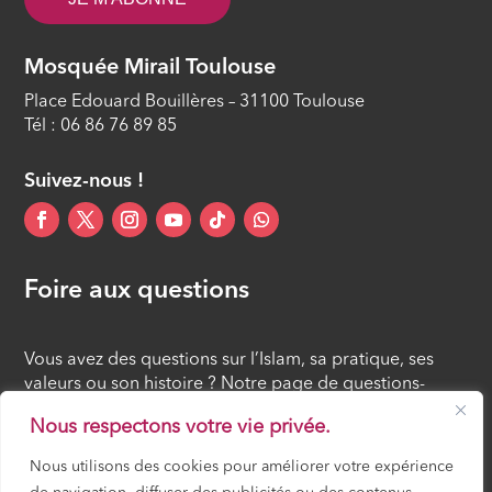
Le remerciement : reflet de la
Mosquée Mirail Toulouse
reconnaissance des bienfaits divins
Place Edouard Bouillères – 31100 Toulouse
ÉPISODE 12
Tél : 06 86 76 89 85
Suivez-nous !
Foire aux questions
Vous avez des questions sur l’Islam, sa pratique, ses
valeurs ou son histoire ? Notre page de questions-
réponses rassemble des réponses claires et accessibles
Nous respectons votre vie privée.
à tous, croyants ou simples curieux.
Nous utilisons des cookies pour améliorer votre expérience