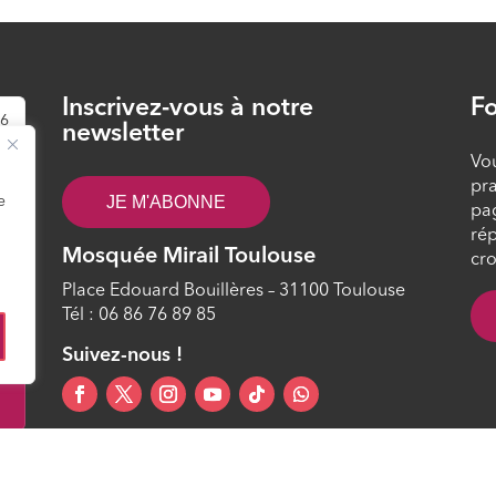
Inscrivez-vous à notre
Fo
26
newsletter
Vou
pra
JE M'ABONNE
e
pa
rép
Mosquée Mirail Toulouse
cro
Place Edouard Bouillères – 31100 Toulouse
Tél : 06 86 76 89 85
0
Suivez-nous !
ltuelle et Culturelle Islamique en France) – Tous droits réservés –
Mentions légal