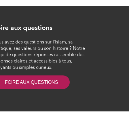
l’amour du prochain
ÉPISODE 8
ire aux questions
La satisfaction :
source du bonheur
s avez des questions sur l’Islam, sa
ÉPISODE 9
tique, ses valeurs ou son histoire ? Notre
ge de questions-réponses rassemble des
onses claires et accessibles à tous,
La pudeur : une vertu
yants ou simples curieux.
essentielle
ÉPISODE 10
FOIRE AUX QUESTIONS
L’humilité : l’état de
l’âme apaisée
ÉPISODE 11
es
Le remerciement :