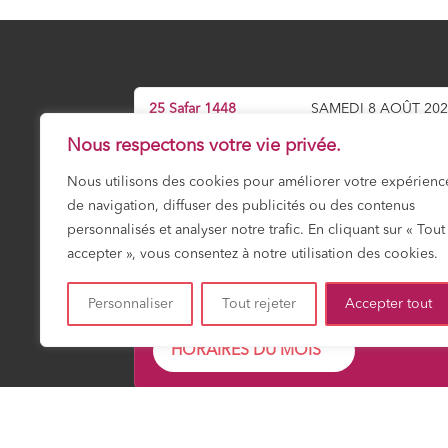
25 Safar 1448
SAMEDI 8 AOÛT 20
Nous respectons votre vie privée.
Prochaine prière :
Dhuhr
12:01
Nous utilisons des cookies pour améliorer votre expérienc
de navigation, diffuser des publicités ou des contenus
personnalisés et analyser notre trafic. En cliquant sur « Tout
accepter », vous consentez à notre utilisation des cookies.
Fajr
Shuruk
Dohr
Asr
Maghrib
Icha
03:18
04:51
12:01
15:55
19:13
20:4
Personnaliser
Tout rejeter
Accepter tout
HORAIRES DU MOIS
Mosquée Mirail Toulouse – Gérée par ACCIF (Association Cu