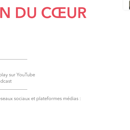
ON DU CŒUR
____________
eplay sur YouTube
odcast
____________
éseaux sociaux et plateformes médias :