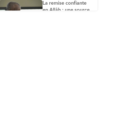
La remise confiante
en Allâh : une source
de bonheur
ÉPISODE 5
La connaissance
d’Allâh : la source de
Son amour
ÉPISODE 6
L’espoir et la crainte :
précieux soutiens et
sauvegarde de
l'amour d'Allah
ÉPISODE 7
La bonté et la
douceur : sources de