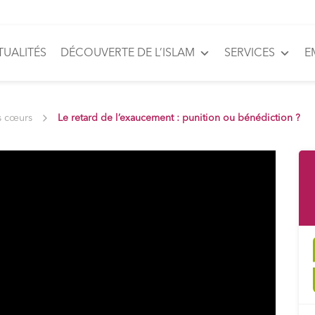
TUALITÉS
DÉCOUVERTE DE L’ISLAM
SERVICES
E
s cœurs
Le retard de l’exaucement : punition ou bénédiction ?