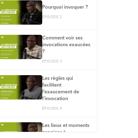
Pourquoi invoquer ?
ÉPISODE 2
Comment voir ses
invocations exaucées
?
ÉPISODE 3
Les règles qui
facilitent
l’exaucement de
l’invocation
ÉPISODE 4
Les lieux et moments
propices à