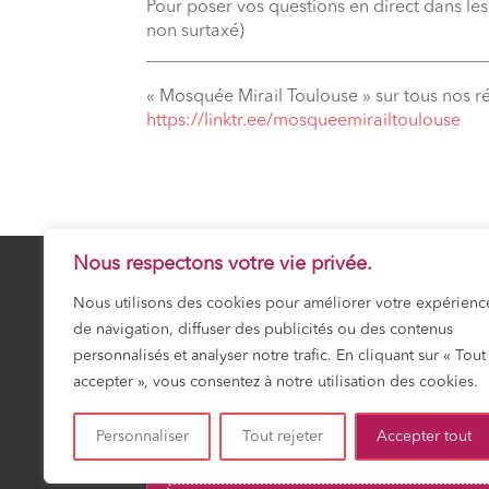
Pour poser vos questions en direct dans le
non surtaxé)
_______________________________________
« Mosquée Mirail Toulouse » sur tous nos r
⁠https://linktr.ee/mosqueemirailtoulouse
Nous respectons votre vie privée.
Nous utilisons des cookies pour améliorer votre expérienc
de navigation, diffuser des publicités ou des contenus
24 Safar 1448
VENDREDI 7 AOÛT 20
personnalisés et analyser notre trafic. En cliquant sur « Tout
accepter », vous consentez à notre utilisation des cookies.
Prochaine prière :
Fajr
03:17
Personnaliser
Tout rejeter
Accepter tout