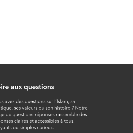
L’ultime demande, le
pardon de tous les
péchés
ÉPISODE 9
ire aux questions
s avez des questions sur l’Islam, sa
tique, ses valeurs ou son histoire ? Notre
ge de questions-réponses rassemble des
onses claires et accessibles à tous,
yants ou simples curieux.