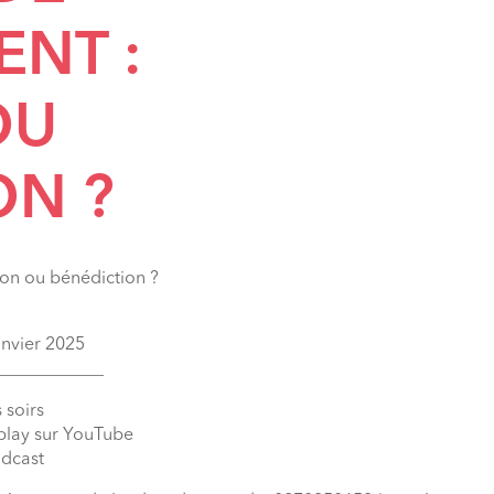
ENT :
OU
ON ?
on ou bénédiction ?
anvier 2025
____________
 soirs
eplay sur YouTube
odcast