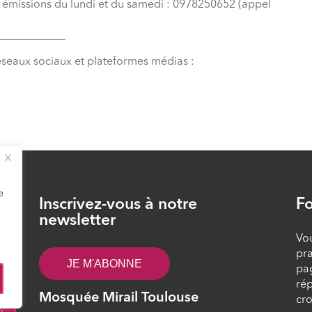
s émissions du lundi et du samedi : 0978250652 (appel
____________
éseaux sociaux et plateformes médias :
e
Inscrivez-vous à notre
Fo
26
newsletter
Vou
pra
JE M'ABONNE
pa
rép
Mosquée Mirail Toulouse
cro