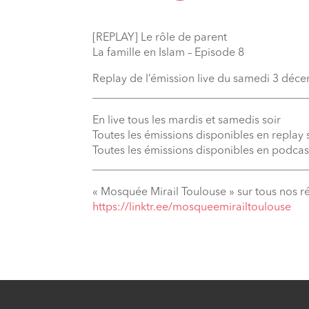
[REPLAY] Le rôle de parent
La famille en Islam – Episode 8
Replay de l’émission live du samedi 3 déc
_______________________________________
En live tous les mardis et samedis soir
Toutes les émissions disponibles en replay
Toutes les émissions disponibles en podcas
_______________________________________
« Mosquée Mirail Toulouse » sur tous nos r
⁠https://linktr.ee/mosqueemirailtoulouse