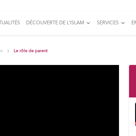
TUALITÉS
DÉCOUVERTE DE L’ISLAM
SERVICES
E
am
Le rôle de parent