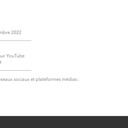
embre 2022
______________
 sur YouTube
t
______________
éseaux sociaux et plateformes médias :