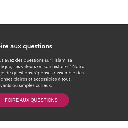
L’éducation de
l’enfant : principes et
méthodologie
ÉPISODE 9
L’accompagnement
ire aux questions
du jeune
ÉPISODE 10
s avez des questions sur l’Islam, sa
tique, ses valeurs ou son histoire ? Notre
ge de questions-réponses rassemble des
L’adolescence : la
onses claires et accessibles à tous,
construction d’une
yants ou simples curieux.
identité
ÉPISODE 11
FOIRE AUX QUESTIONS
La famille
monoparentale