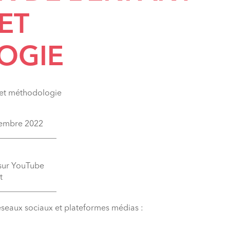
 ET
OGIE
 et méthodologie
écembre 2022
______________
 sur YouTube
t
______________
éseaux sociaux et plateformes médias :