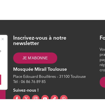
Inscrivez-vous à notre
Fo
26
newsletter
Vou
e
pra
JE M'ABONNE
pa
rép
Mosquée Mirail Toulouse
cro
Place Edouard Bouillères – 31100 Toulouse
Tél : 06 86 76 89 85
4
Suivez-nous !