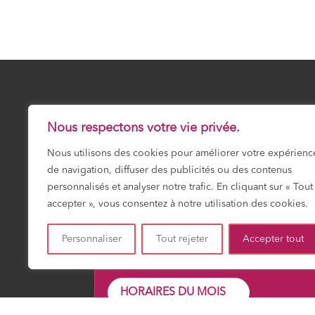
23 Safar 1448
JEUDI 6 AOÛT 20
Nous respectons votre vie privée.
Nous utilisons des cookies pour améliorer votre expérienc
Prochaine prière :
Dhuhr
de navigation, diffuser des publicités ou des contenus
12:01
personnalisés et analyser notre trafic. En cliquant sur « Tout
accepter », vous consentez à notre utilisation des cookies.
Fajr
Shuruk
Dohr
Asr
Maghrib
Icha
Personnaliser
Tout rejeter
Accepter tout
03:15
04:49
12:01
15:56
19:16
20:4
HORAIRES DU MOIS